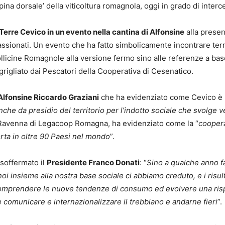
spina dorsale’ della viticoltura romagnola, oggi in grado di int
 Terre Cevico in un evento nella cantina di Alfonsine
alla presen
assionati. Un evento che ha fatto simbolicamente incontrare ter
ollicine Romagnole alla versione fermo sino alle referenze a base
grigliato dai Pescatori della Cooperativa di Cesenatico.
Alfonsine Riccardo Graziani
che ha evidenziato come Cevico è 
nche da presidio del territorio per l’indotto sociale che svolge 
di Ravenna di Legacoop Romagna, ha evidenziato come la “
coopera
rta in oltre 90 Paesi nel mondo
”.
 soffermato il
Presidente Franco Donati
: “
Sino a qualche anno f
noi insieme alla nostra base sociale ci abbiamo creduto, e i risu
comprendere le nuove tendenze di consumo ed evolvere una risp
 comunicare e internazionalizzare il trebbiano e andarne fieri
”.