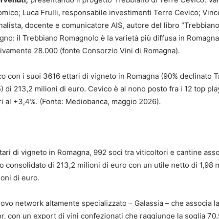
mico; Luca Frulli, responsabile investimenti Terre Cevico; Vin
nalista, docente e comunicatore AIS, autore del libro “Trebbiano
gno: il Trebbiano Romagnolo è la varietà più diffusa in Romagna, 
ivamente 28.000 (fonte Consorzio Vini di Romagna).
 con i suoi 3616 ettari di vigneto in Romagna (90% declinato Tre
 di 213,2 milioni di euro. Cevico è al nono posto fra i 12 top play
ri al +3,4%. (Fonte: Mediobanca, maggio 2026).
ri di vigneto in Romagna, 992 soci tra viticoltori e cantine ass
o consolidato di 213,2 milioni di euro con un utile netto di 1,98 m
ioni di euro.
vo network altamente specializzato – Galassia – che associa la 
on un export di vini confezionati che raggiunge la soglia 70,9 m