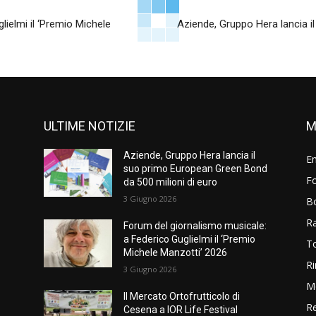
ielmi il ‘Premio Michele
Aziende, Gruppo Hera lancia i
ULTIME NOTIZIE
M
Aziende, Gruppo Hera lancia il
E
suo primo European Green Bond
Fo
da 500 milioni di euro
3 Giugno 2026
B
R
Forum del giornalismo musicale:
a Federico Guglielmi il ‘Premio
T
Michele Manzotti’ 2026
Ri
3 Giugno 2026
M
Il Mercato Ortofrutticolo di
Re
Cesena a IOR Life Festival