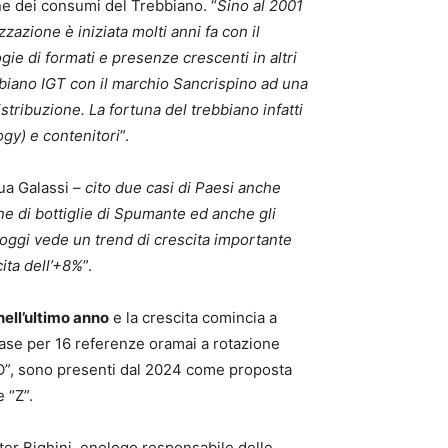
one dei consumi del Trebbiano. “
Sino al 2001
zzazione è iniziata molti anni fa con il
gie di formati e presenze crescenti in altri
bbiano IGT con il marchio Sancrispino ad una
istribuzione. La fortuna del trebbiano infatti
ogy) e contenitori
”.
ua Galassi –
cito due casi di Paesi anche
ne di bottiglie di Spumante ed anche gli
 oggi vede un trend di crescita importante
cita dell’+8%
”.
nell’ultimo anno
e la crescita comincia a
 base per 16 referenze oramai a rotazione
.LO”, sono presenti dal 2024 come proposta
 “Z”.
ter Bighini, enologo responsabile delle