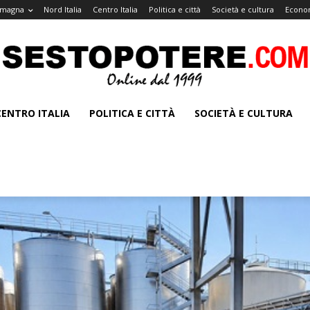
omagna
Nord Italia
Centro Italia
Politica e città
Società e cultura
Econom
CENTRO ITALIA
POLITICA E CITTÀ
SOCIETÀ E CULTURA