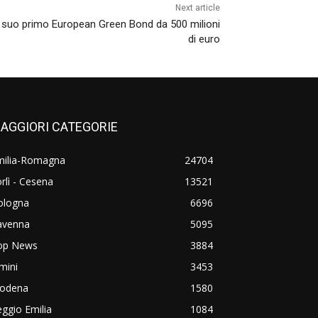
Next article
l suo primo European Green Bond da 500 milioni
di euro
AGGIORI CATEGORIE
milia-Romagna
24704
rlì - Cesena
13521
ologna
6696
avenna
5095
op News
3884
mini
3453
odena
1580
ggio Emilia
1084