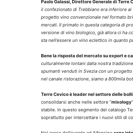
Paolo Galassi, Direttore Generale di Terre 
il confezionato di Trebbiano era inferiore ai 7
progetto vino convenzionale nel formato bric
mercati. Il primato in questa categoria di 
versione di vino biologico, già allora ci ha c
sta nell’essere un vino eclettico in quanto p
Bene la risposta del mercato su export e can
culturalmente lontani dalla nostra tradizion
spumanti venduti in Svezia con un progetto d
nel canale ristorazione, siamo a 800mila bot
Terre Cevico è leader nel settore delle bolli
consolidarsi anche nelle settore “
mixology
stabile. In questo segmento del catalogo Te
soprattutto per intercettare i nuovi stili di
Nel corso dell’evento ad Alfonsine
sono int