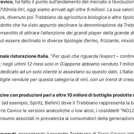
Cevico
, ha fatto il punto sull’andamento del mercato e l’evoluzi
00mila litri, oggi siamo arrivati agli oltre 9 milioni. La sua valori
k, divenuto poi Trebbiano da agricoltura biologica e altre tipolo
prodotto che ha visto appunto declinare la denominazione da Tre
onsentito di attirare l’attenzione dei grandi player della grande d
uò essere declinato in diverse tipologie (fermo, frizzante, mixol
ale ristorazione Italia
. “
Per quel che riguarda l’export
– contin
e: negli ultimi 12 mesi solo in Giappone abbiamo venduto 1 milio
edicato ad un solo cliente si assestano su questo dato. L’Italia
tiglie vendute per questa categoria di vini, con un trend di cres
cine con produzioni pari a oltre 10 milioni di bottiglie prodotte 
” (ad esempio, Spritz, Bellini) dove il Trebbiano rappresenta la
rre Cevico le versioni analcoliche o low alcol, i cosiddetti “NO
 consumo associati in prevalenza ai consumatori della generazione
ervenuti,
presentando il progetto Trebbiano di Terre Cevico: Val