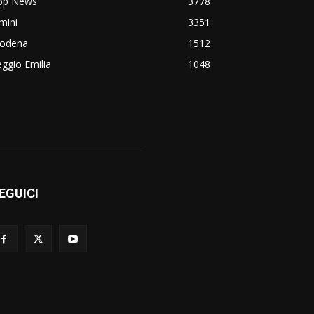
op News
3778
mini
3351
odena
1512
ggio Emilia
1048
EGUICI