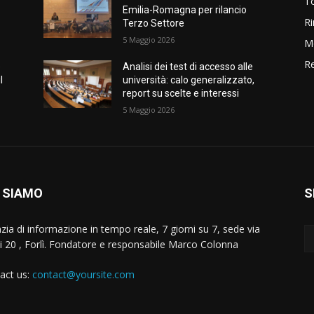
T
Emilia-Romagna per rilancio
Ri
Terzo Settore
5 Maggio 2026
M
Re
e
Analisi dei test di accesso alle
l
università: calo generalizzato,
report su scelte e interessi
5 Maggio 2026
 SIAMO
S
zia di informazione in tempo reale, 7 giorni su 7, sede via
i 20 , Forlì. Fondatore e responsabile Marco Colonna
act us:
contact@yoursite.com