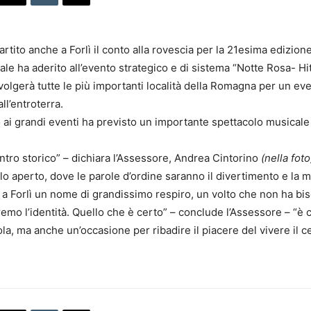
rtito anche a Forlì il conto alla rovescia per la 21esima edizion
le ha aderito all’evento strategico e di sistema “Notte Rosa- 
olgerà tutte le più importanti località della Romagna per un eve
ll’entroterra.
o ai grandi eventi ha previsto un importante spettacolo musicale 
entro storico” – dichiara l’Assessore, Andrea Cintorino
(nella foto
o aperto, dove le parole d’ordine saranno il divertimento e la mu
 Forlì un nome di grandissimo respiro, un volto che non ha bis
emo l’identità. Quello che è certo” – conclude l’Assessore – “è 
ola, ma anche un’occasione per ribadire il piacere del vivere il ce