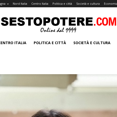
agna
Nord Italia
Centro Italia
Politica e città
Società e cultura
Economia
CENTRO ITALIA
POLITICA E CITTÀ
SOCIETÀ E CULTURA