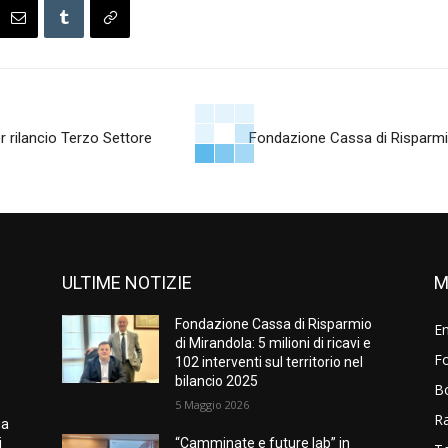
r rilancio Terzo Settore
Fondazione Cassa di Risparmio d
ULTIME NOTIZIE
M
Fondazione Cassa di Risparmio
E
di Mirandola: 5 milioni di ricavi e
Fo
102 interventi sul territorio nel
bilancio 2025
B
5 Maggio 2026
R
ia
i
“Camminate e future lab” in