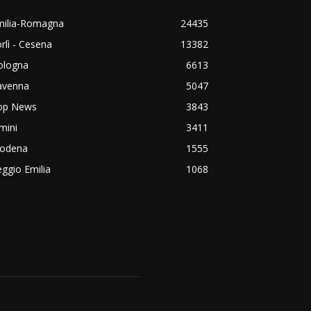
milia-Romagna
24435
rlì - Cesena
13382
ologna
6613
avenna
5047
op News
3843
mini
3411
odena
1555
ggio Emilia
1068