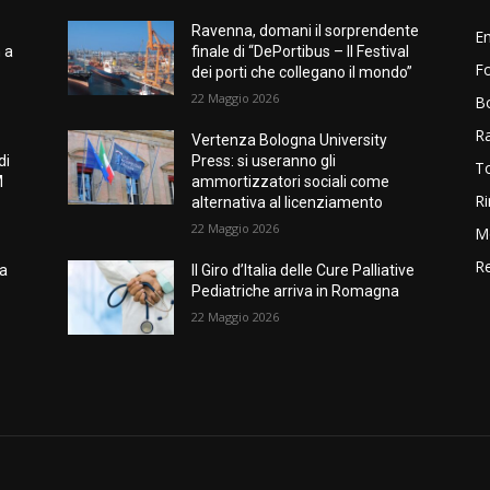
Ravenna, domani il sorprendente
E
 a
finale di “DePortibus – Il Festival
Fo
dei porti che collegano il mondo”
22 Maggio 2026
B
R
Vertenza Bologna University
di
Press: si useranno gli
T
M
ammortizzatori sociali come
Ri
alternativa al licenziamento
22 Maggio 2026
M
Re
ia
Il Giro d’Italia delle Cure Palliative
Pediatriche arriva in Romagna
22 Maggio 2026