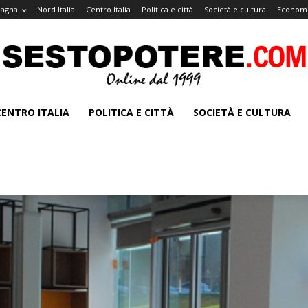
magna
Nord Italia
Centro Italia
Politica e città
Società e cultura
Economi
CENTRO ITALIA
POLITICA E CITTÀ
SOCIETÀ E CULTURA