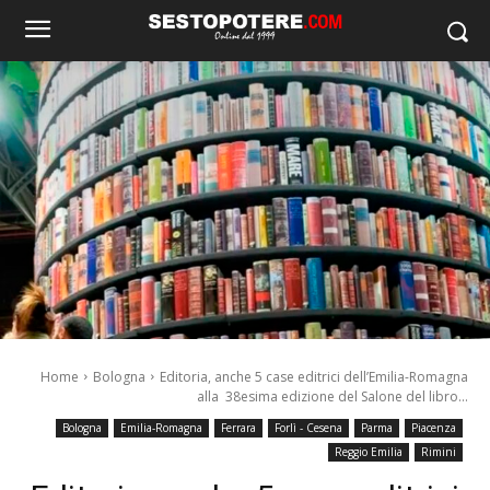
Home
Bologna
Editoria, anche 5 case editrici dell’Emilia-Romagna
alla 38esima edizione del Salone del libro...
Bologna
Emilia-Romagna
Ferrara
Forlì - Cesena
Parma
Piacenza
Reggio Emilia
Rimini