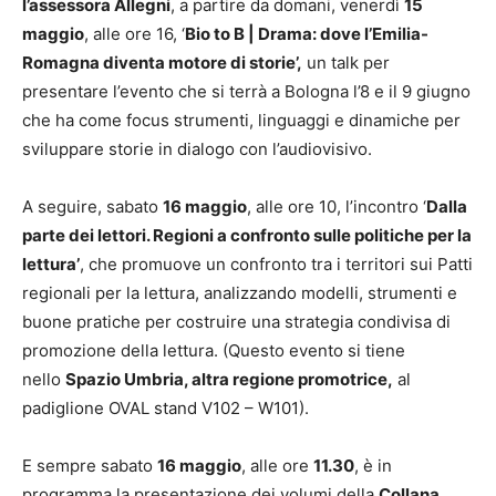
l’assessora Allegni
, a partire da domani, venerdì
15
maggio
, alle ore 16, ‘
Bio to B | Drama: dove l’Emilia-
Romagna diventa motore di storie’,
un talk per
presentare l’evento che si terrà a Bologna l’8 e il 9 giugno
che ha come focus strumenti, linguaggi e dinamiche per
sviluppare storie in dialogo con l’audiovisivo.
A seguire, sabato
16 maggio
, alle ore 10, l’incontro ‘
Dalla
parte dei lettori. Regioni a confronto sulle politiche per la
lettura’
, che promuove un confronto tra i territori sui Patti
regionali per la lettura, analizzando modelli, strumenti e
buone pratiche per costruire una strategia condivisa di
promozione della lettura. (Questo evento si tiene
nello
Spazio Umbria, altra regione promotrice,
al
padiglione OVAL stand V102 – W101).
E sempre sabato
16 maggio
, alle ore
11.30
, è in
programma la presentazione dei volumi della
Collana