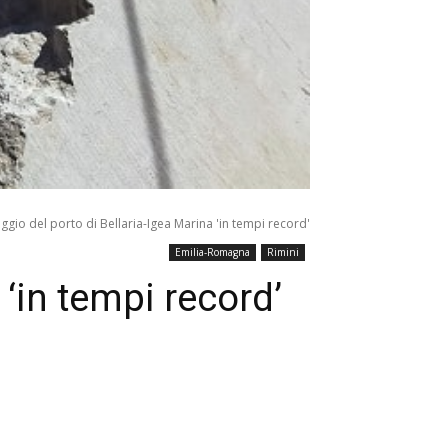
gio del porto di Bellaria-Igea Marina 'in tempi record'
Emilia-Romagna
Rimini
‘in tempi record’