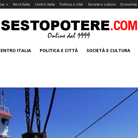
gna
Nord Italia
Centro Italia
Politica e città
Società e cultura
Economia 
CENTRO ITALIA
POLITICA E CITTÀ
SOCIETÀ E CULTURA