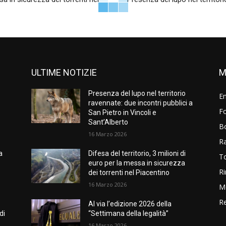
ULTIME NOTIZIE
M
Presenza del lupo nel territorio
E
ravennate: due incontri pubblici a
Fo
San Pietro in Vincoli e
Sant’Alberto
B
16 Marzo 2026
R
a
Difesa del territorio, 3 milioni di
T
euro per la messa in sicurezza
Ri
dei torrenti nel Piacentino
16 Marzo 2026
M
Re
Al via l’edizione 2026 della
di
“Settimana della legalità”
16 Marzo 2026