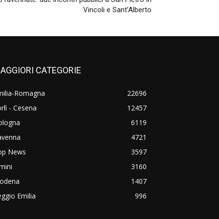
Vincoli e Sant’Alberto
AGGIORI CATEGORIE
milia-Romagna
22696
rlì - Cesena
12457
ologna
6119
avenna
4721
op News
3597
mini
3160
odena
1407
ggio Emilia
996