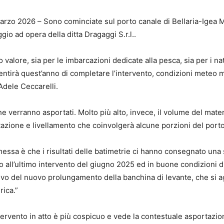
arzo 2026 – Sono cominciate sul porto canale di Bellaria-Igea Ma
ggio ad opera della ditta Dragaggi S.r.l..
valore, sia per le imbarcazioni dedicate alla pesca, sia per i na
nsentirà quest’anno di completare l’intervento, condizioni meteo
Adele Ceccarelli.
che verranno asportati. Molto più alto, invece, il volume del ma
tazione e livellamento che coinvolgerà alcune porzioni del porto
messa è che i risultati delle batimetrie ci hanno consegnato una 
to all’ultimo intervento del giugno 2025 ed in buone condizioni 
tivo del nuovo prolungamento della banchina di levante, che si ag
rica.”
ntervento in atto è più cospicuo e vede la contestuale asportazio