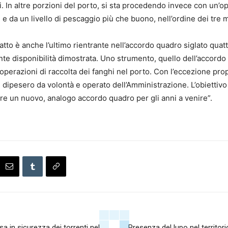
nti. In altre porzioni del porto, si sta procedendo invece con un
e da un livello di pescaggio più che buono, nell’ordine dei tre m
atto è anche l’ultimo rientrante nell’accordo quadro siglato quatt
nte disponibilità dimostrata. Uno strumento, quello dell’accordo 
erazioni di raccolta dei fanghi nel porto. Con l’eccezione pro
on dipesero da volontà e operato dell’Amministrazione. L’obiettiv
e un nuovo, analogo accordo quadro per gli anni a venire”.
ssa in sicurezza dei torrenti nel
Presenza del lupo nel territori