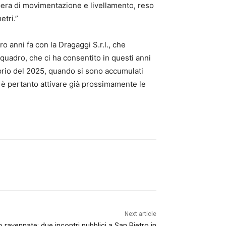
’opera di movimentazione e livellamento, reso
etri.”
ro anni fa con la Dragaggi S.r.l., che
quadro, che ci ha consentito in questi anni
prio del 2025, quando si sono accumulati
o è pertanto attivare già prossimamente le
Next article
o ravennate: due incontri pubblici a San Pietro in