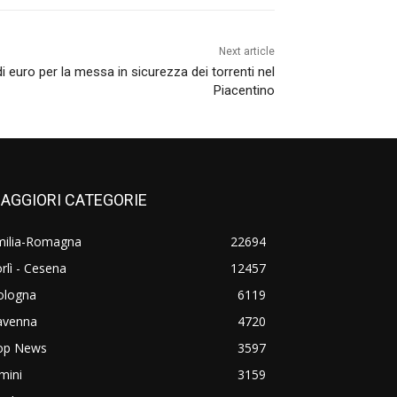
Next article
 di euro per la messa in sicurezza dei torrenti nel
Piacentino
AGGIORI CATEGORIE
milia-Romagna
22694
rlì - Cesena
12457
ologna
6119
avenna
4720
op News
3597
mini
3159