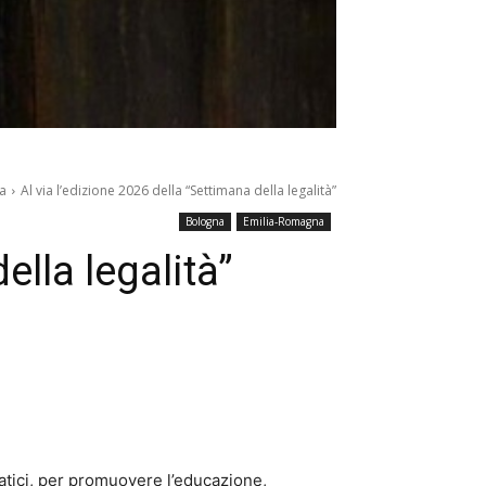
a
Al via l’edizione 2026 della “Settimana della legalità”
Bologna
Emilia-Romagna
ella legalità”
tici, per promuovere l’educazione,