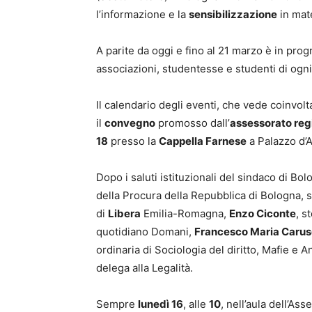
l’informazione e la
sensibilizzazione
in mat
A parite da oggi e fino al 21 marzo è in pro
associazioni, studentesse e studenti di ogni
Il calendario degli eventi, che vede coinvo
il
convegno
promosso dall’
assessorato reg
18
presso la
Cappella Farnese
a Palazzo d’A
Dopo i saluti istituzionali del sindaco di Bo
della Procura della Repubblica di Bologna, s
di
Libera
Emilia-Romagna,
Enzo Ciconte
, s
quotidiano Domani,
Francesco Maria Carus
ordinaria di Sociologia del diritto, Mafie e 
delega alla Legalità.
Sempre
lunedì 16
, alle
10
, nell’aula dell’As