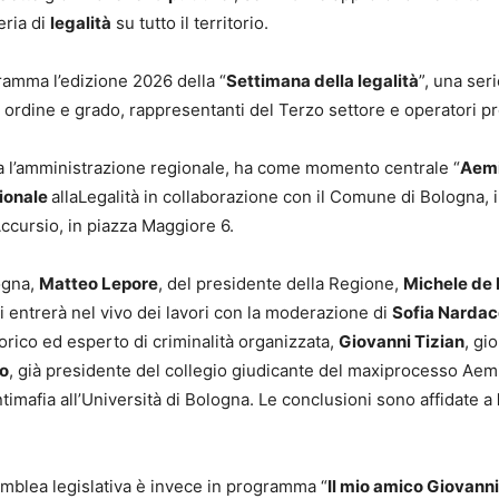
eria di
legalità
su tutto il territorio.
gramma l’edizione 2026 della “
Settimana della legalità
”, una ser
 ordine e grado, rappresentanti del Terzo settore e operatori pr
lta l’amministrazione regionale, ha come momento centrale “
Aemi
ionale
allaLegalità in collaborazione con il Comune di Bologna
ccursio, in piazza Maggiore 6.
logna,
Matteo Lepore
, del presidente della Regione,
Michele de
i entrerà nel vivo dei lavori con la moderazione di
Sofia Nardac
torico ed esperto di criminalità organizzata,
Giovanni Tizian
, gi
o
, già presidente del collegio giudicante del maxiprocesso Aem
Antimafia all’Università di Bologna. Le conclusioni sono affidate a
semblea legislativa è invece in programma “
Il mio amico Giovanni