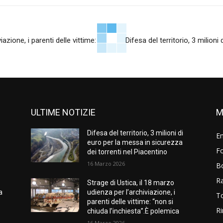
azione, i parenti delle vittime:
Difesa del territorio, 3 milioni
ULTIME NOTIZIE
M
Difesa del territorio, 3 milioni di
E
euro per la messa in sicurezza
Fo
dei torrenti nel Piacentino
16 Marzo 2026
B
R
Strage di Ustica, il 18 marzo
a
udienza per l’archiviazione, i
T
parenti delle vittime: “non si
Ri
chiuda l’inchiesta”.È polemica
16 Marzo 2026