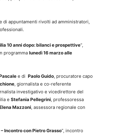
ie di appuntamenti rivolti ad amministratori,
ofessionali.
lia 10 anni dopo: bilanci e prospettive
“,
, in programma
lunedì 16 marzo alle
 Pascale
e di
Paolo Guido
, procuratore capo
chione
, giornalista e co-referente
ornalista investigativo e vicedirettore del
ilia e
Stefania Pellegrini
, professoressa
Elena Mazzoni
, assessora regionale con
 – Incontro con Pietro Grasso
”, incontro