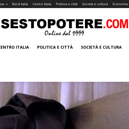
gna
Nord Italia
Centro Italia
Politica e città
Società e cultura
Economia 
CENTRO ITALIA
POLITICA E CITTÀ
SOCIETÀ E CULTURA