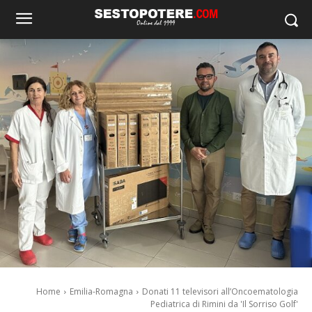
Home
Emilia-Romagna
Donati 11 televisori all’Oncoematologia
Pediatrica di Rimini da 'Il Sorriso Golf'