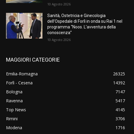
10 Agosto 2026
Sanità, Ostetricia e Ginecologia
dell’Ospedale di Forlì in onda su Rai 1 nel
programma “Noos. L’avventura della
conoscenza”
10 Agosto 2026
MAGGIORI CATEGORIE
Emilia-Romagna
26325
Forlì - Cesena
14392
Bologna
7147
Ravenna
5417
Top News
4145
Rimini
3706
Modena
1716