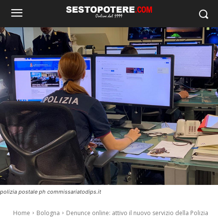
polizia postale ph commissariatodips.it
Home
Bologna
Denunce online: attivo il nuovo servizio della Polizia