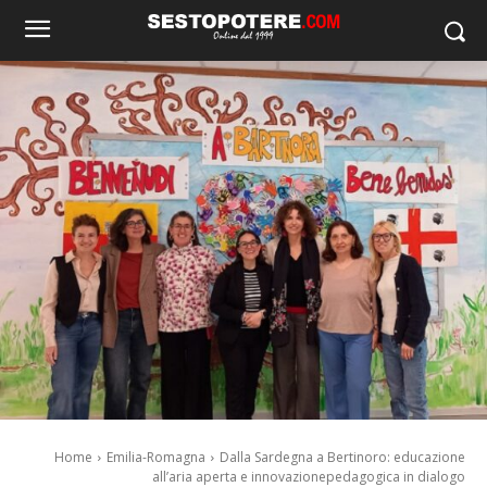
Home
Emilia-Romagna
Dalla Sardegna a Bertinoro: educazione
all’aria aperta e innovazionepedagogica in dialogo