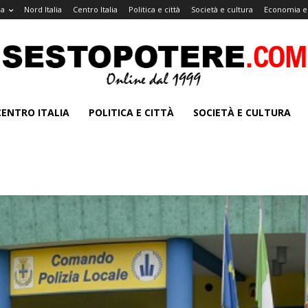
na
Nord Italia
Centro Italia
Politica e città
Società e cultura
Economia e
CENTRO ITALIA
POLITICA E CITTÀ
SOCIETÀ E CULTURA