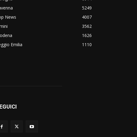
avenna
5249
op News
4007
mini
3562
odena
1626
ggio Emilia
1110
EGUICI