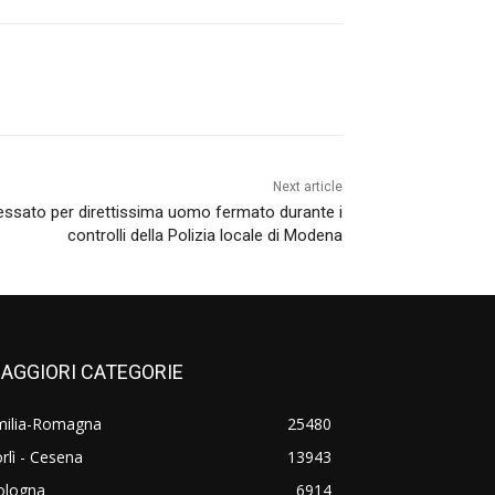
Next article
essato per direttissima uomo fermato durante i
controlli della Polizia locale di Modena
AGGIORI CATEGORIE
milia-Romagna
25480
rlì - Cesena
13943
ologna
6914