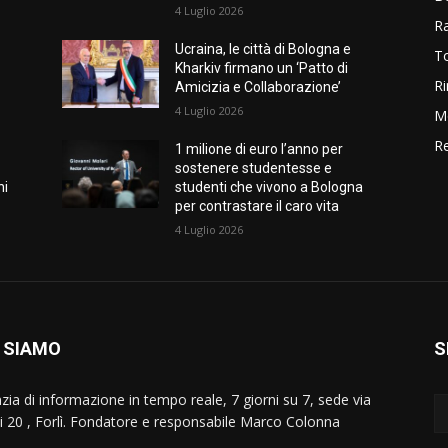
4 Luglio 2026
R
Ucraina, le città di Bologna e
T
Kharkiv firmano un ‘Patto di
Ri
Amicizia e Collaborazione’
4 Luglio 2026
M
Re
1 milione di euro l’anno per
sostenere studentesse e
ni
studenti che vivono a Bologna
per contrastare il caro vita
4 Luglio 2026
 SIAMO
S
zia di informazione in tempo reale, 7 giorni su 7, sede via
i 20 , Forlì. Fondatore e responsabile Marco Colonna