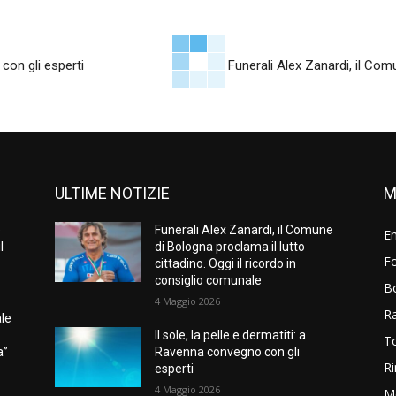
 con gli esperti
Funerali Alex Zanardi, il Comu
ULTIME NOTIZIE
M
e
Funerali Alex Zanardi, il Comune
E
l
di Bologna proclama il lutto
Fo
cittadino. Oggi il ricordo in
consiglio comunale
B
4 Maggio 2026
R
ale
Il sole, la pelle e dermatiti: a
T
a”
Ravenna convegno con gli
Ri
esperti
4 Maggio 2026
M