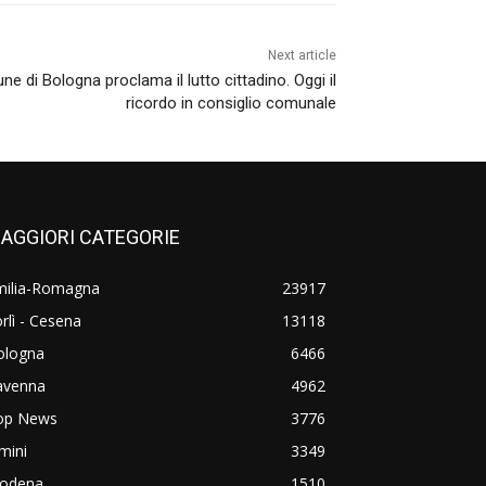
Next article
ne di Bologna proclama il lutto cittadino. Oggi il
ricordo in consiglio comunale
AGGIORI CATEGORIE
milia-Romagna
23917
rlì - Cesena
13118
ologna
6466
avenna
4962
op News
3776
mini
3349
odena
1510