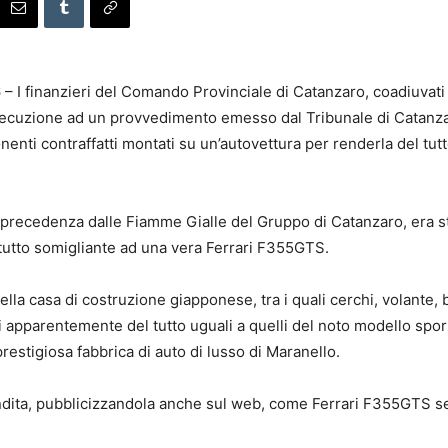
 I finanzieri del Comando Provinciale di Catanzaro, coadiuvati 
secuzione ad un provvedimento emesso dal Tribunale di Catanzar
enti contraffatti montati su un’autovettura per renderla del tutt
n precedenza dalle Fiamme Gialle del Gruppo di Catanzaro, era st
 tutto somigliante ad una vera Ferrari F355GTS.
lla casa di costruzione giapponese, tra i quali cerchi, volante, 
tti apparentemente del tutto uguali a quelli del noto modello spo
restigiosa fabbrica di auto di lusso di Maranello.
endita, pubblicizzandola anche sul web, come Ferrari F355GTS s