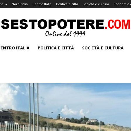
na
Nord Italia
Centro Italia
Politica e città
Società e cultura
Economia e
CENTRO ITALIA
POLITICA E CITTÀ
SOCIETÀ E CULTURA