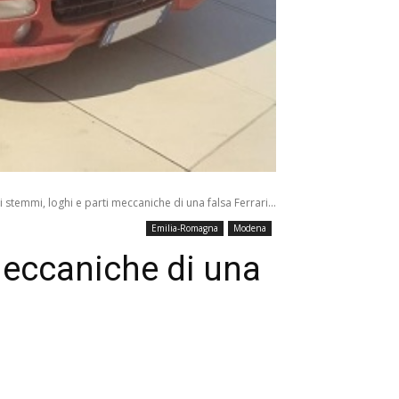
ti stemmi, loghi e parti meccaniche di una falsa Ferrari...
Emilia-Romagna
Modena
 meccaniche di una