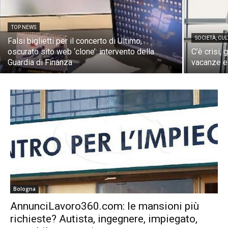
TOP NEWS
SOCIETÀ, CUL
Falsi biglietti per il concerto di Ultimo,
oscurato sito web ‘clone’: intervento della
C’è crisi, g
Guardia di Finanza
vacanze es
Bologna
AnnunciLavoro360.com: le mansioni più
richieste? Autista, ingegnere, impiegato,