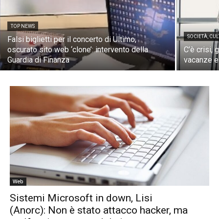
TOP NEWS
SOCIETÀ, CUL
Falsi biglietti per il concerto di Ultimo,
oscurato sito web ‘clone’: intervento della
C’è crisi, g
Guardia di Finanza
vacanze es
Web
Sistemi Microsoft in down, Lisi
(Anorc): Non è stato attacco hacker, ma