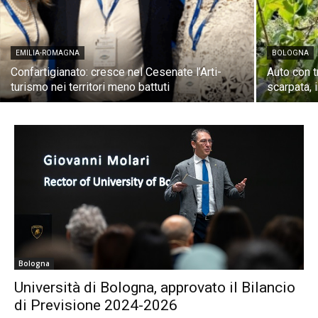
EMILIA-ROMAGNA
BOLOGNA
Confartigianato: cresce nel Cesenate l’Arti-
Auto con t
turismo nei territori meno battuti
scarpata, 
Bologna
Università di Bologna, approvato il Bilancio
di Previsione 2024-2026