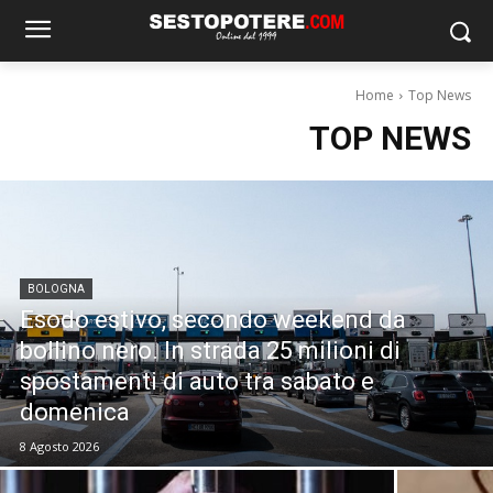
Home
Top News
TOP NEWS
BOLOGNA
Esodo estivo, secondo weekend da
bollino nero. In strada 25 milioni di
spostamenti di auto tra sabato e
domenica
8 Agosto 2026