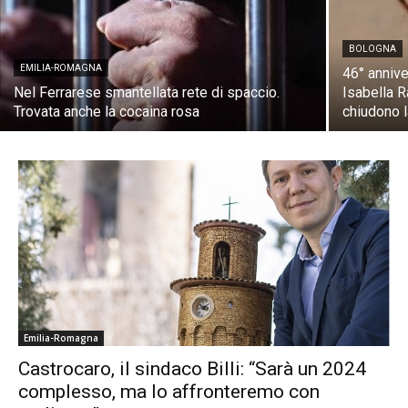
BOLOGNA
EMILIA-ROMAGNA
46° annive
Nel Ferrarese smantellata rete di spaccio.
Isabella 
Trovata anche la cocaina rosa
chiudono l
Emilia-Romagna
Castrocaro, il sindaco Billi: “Sarà un 2024
complesso, ma lo affronteremo con