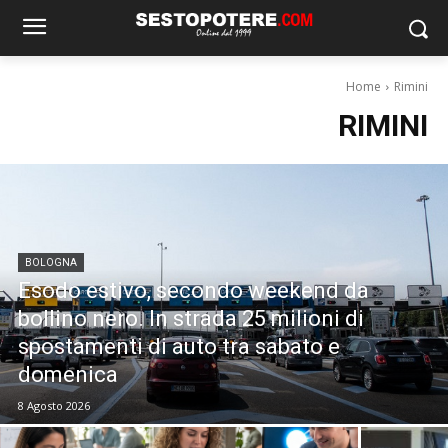
Home
Rimini
RIMINI
BOLOGNA
Esodo estivo, secondo weekend da
bollino nero. In strada 25 milioni di
spostamenti di auto tra sabato e
domenica
8 Agosto 2026