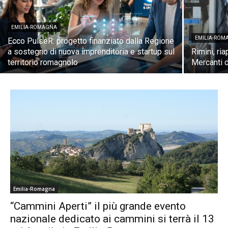
EMILIA-ROMAGNA
EMILIA-ROM
Ecco PulseR: progetto finanziato dalla Regione
a sostegno di nuova imprenditoria e startup sul
Rimini, ri
territorio romagnolo
Mercanti d
Emilia-Romagna
“Cammini Aperti” il più grande evento
nazionale dedicato ai cammini si terrà il 13