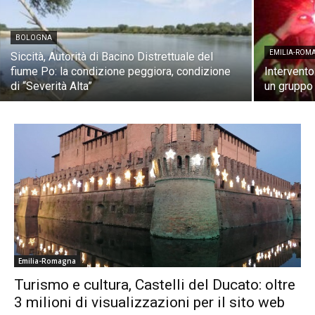
BOLOGNA
EMILIA-ROM
Siccità, Autorità di Bacino Distrettuale del
fiume Po: la condizione peggiora, condizione
Intervento
di “Severità Alta”
un gruppo
Emilia-Romagna
Turismo e cultura, Castelli del Ducato: oltre
3 milioni di visualizzazioni per il sito web