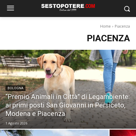
Home
Piacenza
PIACENZA
BOLOGNA
“Premio Animali in Città” di Legambiente:
ai primi posti San Giovanni in Persiceto,
Modena e Piacenza
1 Agosto 2026