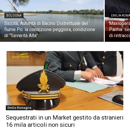
BOLOGNA
EMILIA-ROM
Siccità, Autorità di Bacino Distrettuale del
Maxioperaz
fiume Po: la condizione peggiora, condizione
Parma: seq
di “Severità Alta”
di rintracc
Emilia-Romagna
Sequestrati in un Market gestito da stranieri
16 mila articoli non sicuri