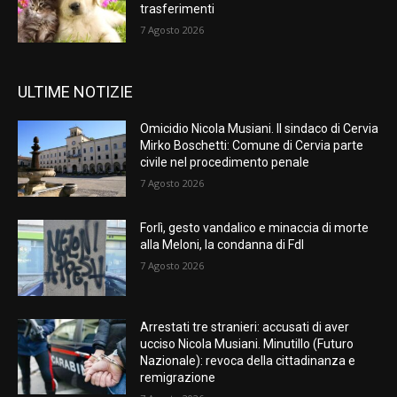
trasferimenti
7 Agosto 2026
ULTIME NOTIZIE
Omicidio Nicola Musiani. Il sindaco di Cervia
Mirko Boschetti: Comune di Cervia parte
civile nel procedimento penale
7 Agosto 2026
Forlì, gesto vandalico e minaccia di morte
alla Meloni, la condanna di FdI
7 Agosto 2026
Arrestati tre stranieri: accusati di aver
ucciso Nicola Musiani. Minutillo (Futuro
Nazionale): revoca della cittadinanza e
remigrazione