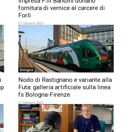
impresa F.lli Bandini donano
fornitura di vernice al carcere di
Forlì
27 Ottobre 2023
Bologna
i
Nodo di Rastignano e variante alla
op
Futa: galleria artificiale sulla linea
fs Bologna-Firenze
27 Ottobre 2023