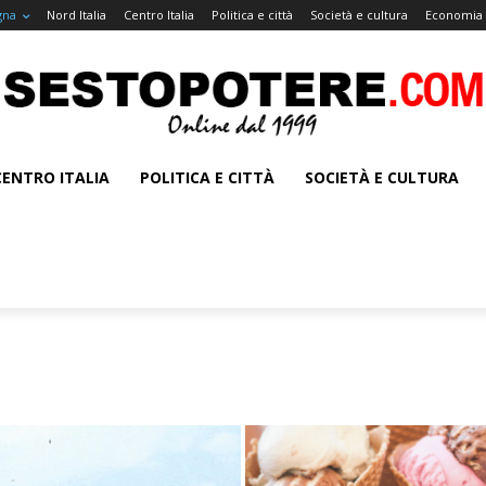
gna
Nord Italia
Centro Italia
Politica e città
Società e cultura
Economia 
CENTRO ITALIA
POLITICA E CITTÀ
SOCIETÀ E CULTURA