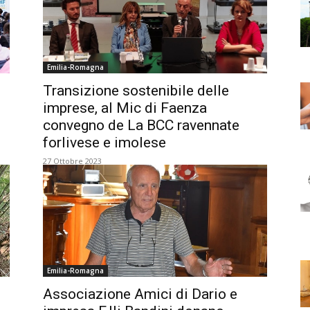
Emilia-Romagna
Transizione sostenibile delle
imprese, al Mic di Faenza
convegno de La BCC ravennate
forlivese e imolese
27 Ottobre 2023
Emilia-Romagna
Associazione Amici di Dario e