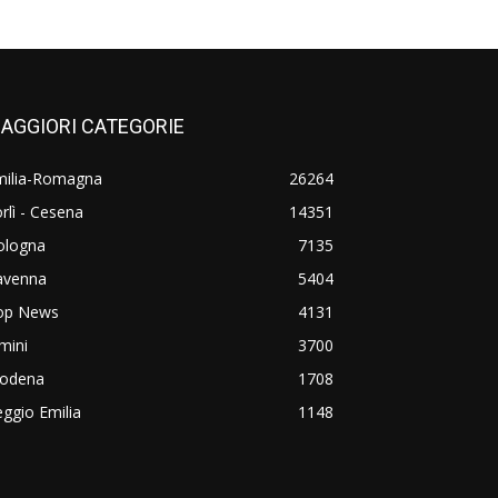
AGGIORI CATEGORIE
milia-Romagna
26264
rlì - Cesena
14351
ologna
7135
avenna
5404
op News
4131
mini
3700
odena
1708
ggio Emilia
1148