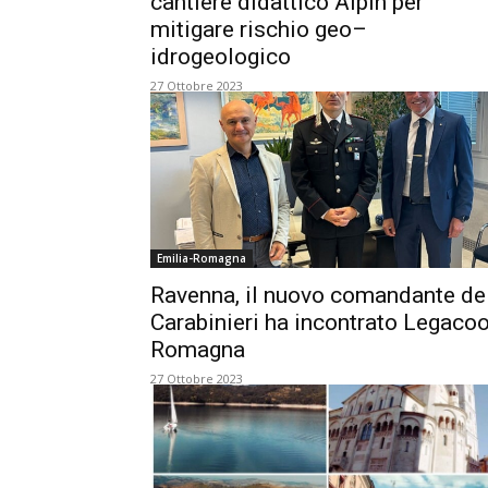
cantiere didattico Aipin per
mitigare rischio geo–
idrogeologico
27 Ottobre 2023
Emilia-Romagna
Ravenna, il nuovo comandante de
Carabinieri ha incontrato Legaco
Romagna
27 Ottobre 2023