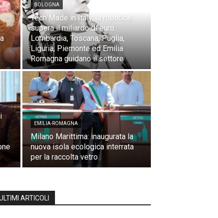
BOLOGNA
Tech Made in Italy, la robotica
:
supera il miliardo di euro.
la
Lombardia, Toscana, Puglia,
Liguria, Piemonte ed Emilia
Romagna guidano il settore
i
EMILIA-ROMAGNA
Milano Marittima: inaugurata la
ione
nuova isola ecologica interrata
per la raccolta vetro
ULTIMI ARTICOLI