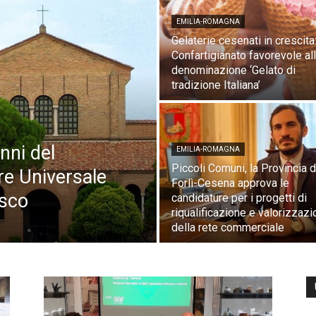
EMILIA-ROMAGNA
Gelaterie cesenati in crescita
Confartigianato favorevole al
denominazione ‘Gelato di
tradizione Italiana’
nni del
EMILIA-ROMAGNA
Piccoli Comuni, la Provincia d
re Universale
Forlì-Cesena approva le
esco
candidature per i progetti di
riqualificazione e valorizzaz
della rete commerciale