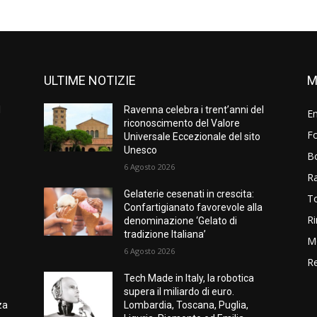
ULTIME NOTIZIE
M
l
Ravenna celebra i trent’anni del
E
riconoscimento del Valore
Fo
Universale Eccezionale del sito
Unesco
B
6 Agosto 2026
R
Gelaterie cesenati in crescita:
T
Confartigianato favorevole alla
Ri
denominazione ‘Gelato di
tradizione Italiana’
M
6 Agosto 2026
Re
Tech Made in Italy, la robotica
supera il miliardo di euro.
za
Lombardia, Toscana, Puglia,