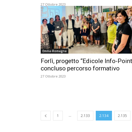
27 Ottobre 2023
Emilia-Romagna
Forlì, progetto “Edicole Info-Point
concluso percorso formativo
27 Ottobre 2023
...
1
2.133
2.134
2.135