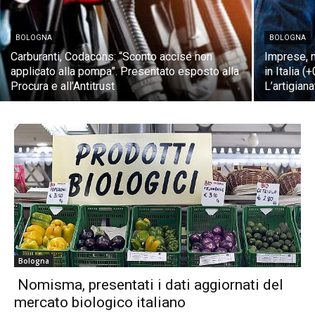
BOLOGNA
BOLOGNA
Carburanti, Codacons: “Sconto accise non
Imprese, n
applicato alla pompa”. Presentato esposto alla
in Italia 
Procura e all’Antitrust
L’artigian
Bologna
Nomisma, presentati i dati aggiornati del
mercato biologico italiano