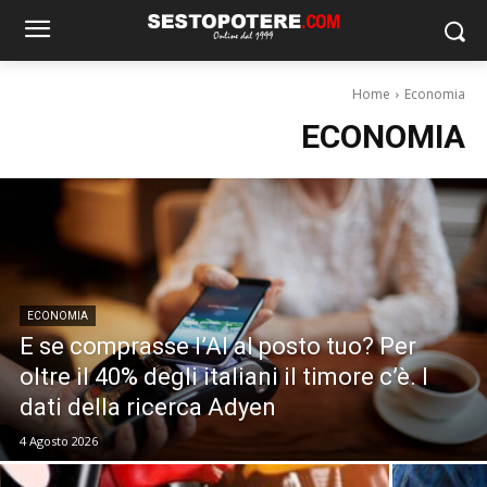
Home
Economia
ECONOMIA
ECONOMIA
E se comprasse l’AI al posto tuo? Per
oltre il 40% degli italiani il timore c’è. I
dati della ricerca Adyen
4 Agosto 2026