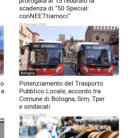
prorogata al 15 febbraio la
scadenza di “50 Special:
conNEETtiamoci”
26 Gennaio 2024
Bologna
ro
Potenziamento del Trasporto
 a
Pubblico Locale, accordo tra
Comune di Bologna, Srm, Tper
e sindacati
26 Gennaio 2024