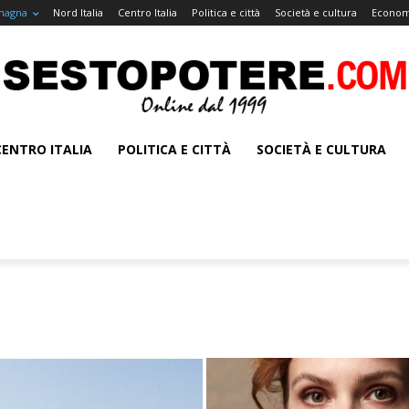
magna
Nord Italia
Centro Italia
Politica e città
Società e cultura
Econom
CENTRO ITALIA
POLITICA E CITTÀ
SOCIETÀ E CULTURA