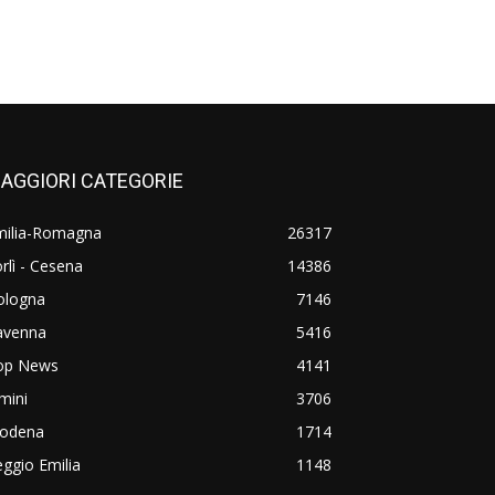
AGGIORI CATEGORIE
milia-Romagna
26317
rlì - Cesena
14386
ologna
7146
avenna
5416
op News
4141
mini
3706
odena
1714
ggio Emilia
1148