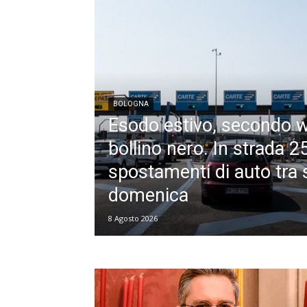
BOLOGNA
Esodo estivo, secondo 
bollino nero. In strada 25
spostamenti di auto tra 
domenica
8 Agosto 2026