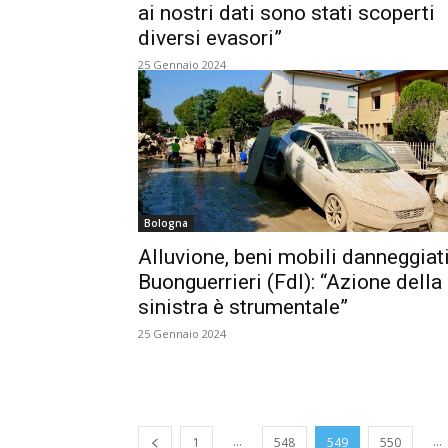
ai nostri dati sono stati scoperti
diversi evasori”
25 Gennaio 2024
Bologna
Alluvione, beni mobili danneggiati
Buonguerrieri (FdI): “Azione della
sinistra è strumentale”
25 Gennaio 2024
...
...
1
548
549
550