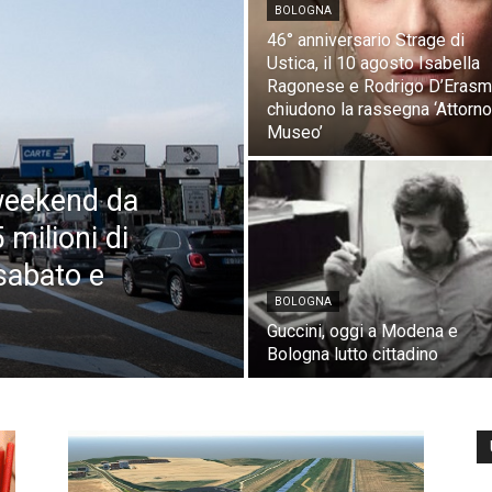
BOLOGNA
46° anniversario Strage di
Ustica, il 10 agosto Isabella
Ragonese e Rodrigo D’Eras
chiudono la rassegna ‘Attorno
Museo’
weekend da
 milioni di
sabato e
BOLOGNA
Guccini, oggi a Modena e
Bologna lutto cittadino