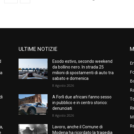
ULTIME NOTIZIE
M
d
Esodo estivo, secondo weekend
E
da bollino nero. In strada 25
Fo
ra
milioni di spostamenti di auto tra
sabato e domenica
B
8 Agosto 2026
R
di
A Forlì due africani fanno sesso
T
in pubblico e in centro storico:
Ri
denunciati
8 Agosto 2026
M
Re
a,
Lavoro, anche il Comune di
e
Modena ha ricordato la tragedia