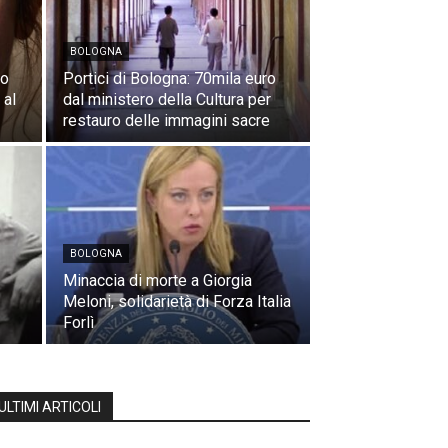
BOLOGNA
mo
Portici di Bologna: 70mila euro
 al
dal ministero della Cultura per
restauro delle immagini sacre
BOLOGNA
Minaccia di morte a Giorgia
Meloni, solidarietà di Forza Italia
Forlì
ULTIMI ARTICOLI