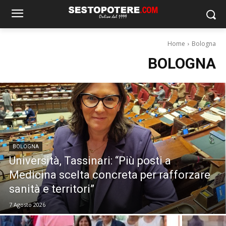
Home
Bologna
BOLOGNA
BOLOGNA
Università, Tassinari: “Più posti a
Medicina scelta concreta per rafforzare
sanità e territori”
7 Agosto 2026