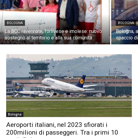
BOLOGNA
BOLOGNA
La BCC ravennate, forlivese e imolese: nuovo
Bologna, a
sostegno al territorio e alla sua comunità
spaccio di
Bologna
Aeroporti italiani, nel 2023 sfiorati i
200milioni di passeggeri. Tra i primi 10