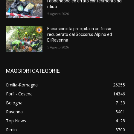
l’abbandono ed errato conferimento dei
rifiuti
5 Agosto 2026
Escursionista precipita in un fosso:
recuperato dal Soccorso Alpino ed
EliRavenna
5 Agosto 2026
MAGGIORI CATEGORIE
Emilia-Romagna
26255
Forlì - Cesena
14346
Bologna
7133
Ravenna
5401
Top News
4128
Rimini
3700