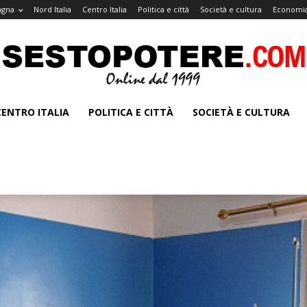
agna
Nord Italia
Centro Italia
Politica e città
Società e cultura
Economia
CENTRO ITALIA
POLITICA E CITTÀ
SOCIETÀ E CULTURA