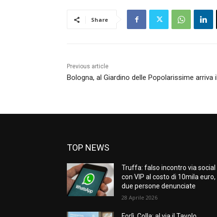
Share
Previous article
Bologna, al Giardino delle Popolarissime arriva il 
TOP NEWS
Truffa: falso incontro via social
con VIP al costo di 10mila euro,
due persone denunciate
28 Aprile 2026
Forlì, Colla: al via il Tavolo