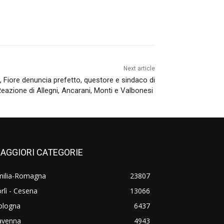
Next article
 Fiore denuncia prefetto, questore e sindaco di
eazione di Allegni, Ancarani, Monti e Valbonesi
AGGIORI CATEGORIE
milia-Romagna
23807
rlì - Cesena
13066
ologna
6437
avenna
4943