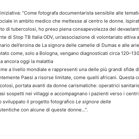
iniziativa: “Come fotografa documentarista sensibile alle temat
sociale in ambito medico che mettesse al centro le donne. Ispira
to di tubercolosi, ho preso piena consapevolezza del devastante
e di Stop TB Italia ODV, un’associazione di volontariato attiva 
nario dell’eroina de La signora delle camelie di Dumas e alle ari
tato come, solo a Bologna, vengano diagnosticati circa 120–130 
a ancora oggi la malattia
time a livello mondiale e rappresenti una delle più grandi sfide 
entemente Paesi a risorse limitate, come quelli africani. Quest
rcolosi, portata avanti da donne carismatiche: operatrici sanitar
si sospetti nei villaggi e accompagnano i pazienti verso i centri 
 sviluppato il progetto fotografico
Le signore delle
autentiche con alcune di queste donne…”.