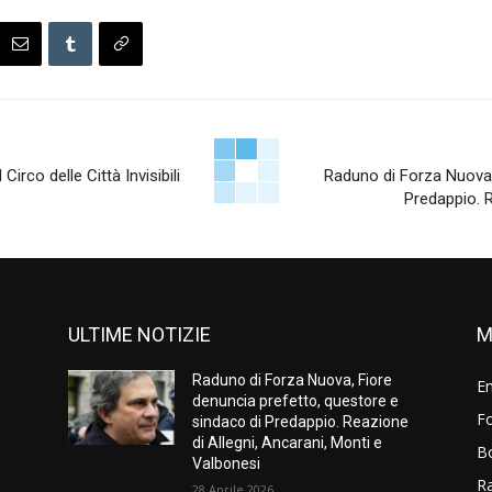
Circo delle Città Invisibili
Raduno di Forza Nuova,
Predappio. R
ULTIME NOTIZIE
M
Raduno di Forza Nuova, Fiore
E
denuncia prefetto, questore e
Fo
sindaco di Predappio. Reazione
di Allegni, Ancarani, Monti e
B
Valbonesi
R
28 Aprile 2026