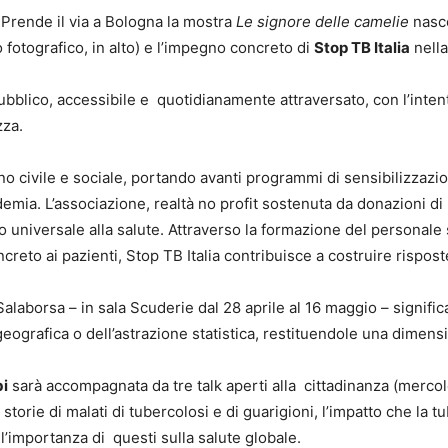
 Prende il via a Bologna la mostra
Le signore delle camelie
nasce
 fotografico, in alto) e l’impegno concreto di
Stop TB Italia
nella
ubblico, accessibile e quotidianamente attraversato, con l’inten
zza.
 civile e sociale, portando avanti programmi di sensibilizzazi
ndemia. L’associazione, realtà no profit sostenuta da donazioni di p
tto universale alla salute. Attraverso la formazione del personale 
creto ai pazienti, Stop TB Italia contribuisce a costruire risposte
aborsa – in sala Scuderie dal 28 aprile al 16 maggio – significa 
geografica o dell’astrazione statistica, restituendole una dime
bi
sarà accompagnata da tre talk aperti alla cittadinanza (mercol
rie di malati di tubercolosi e di guarigioni, l’impatto che la tu
ll’importanza di questi sulla salute globale.