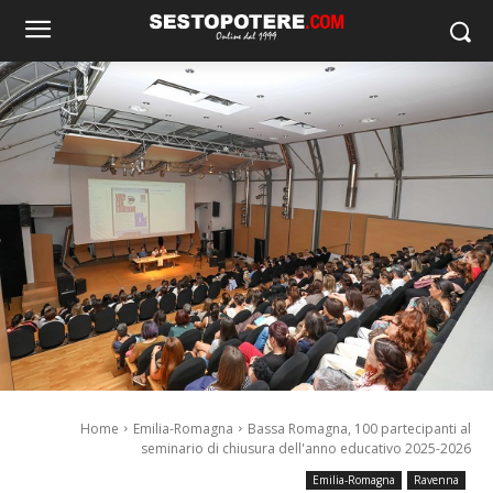
Home
Emilia-Romagna
Bassa Romagna, 100 partecipanti al
seminario di chiusura dell'anno educativo 2025-2026
Emilia-Romagna
Ravenna