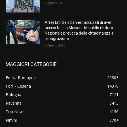
7 Agosto 2026
Arrestati tre stranieri: accusati di aver
ucciso Nicola Musiani. Minutillo (Futuro
Nazionale): revoca della cittadinanza e
remigrazione
7 Agosto 2026
MAGGIORI CATEGORIE
Emilia-Romagna
26303
Forlì - Cesena
14379
Bologna
7141
Ravenna
5413
Top News
4136
Rimini
3704