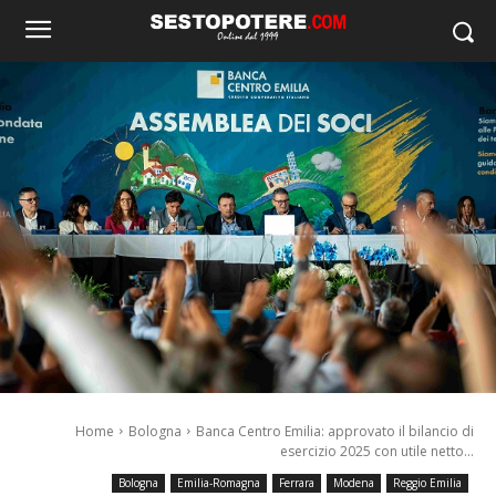
Home
Bologna
Banca Centro Emilia: approvato il bilancio di
esercizio 2025 con utile netto...
Bologna
Emilia-Romagna
Ferrara
Modena
Reggio Emilia