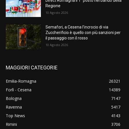
Direct Romagna il 1° posto nel bando della
Regione
10 Agosto 2026
Semafori, a Cesena l’incrocio di via
Zuccherificio è quello con più sanzioni per
il passaggio con il rosso
10 Agosto 2026
MAGGIORI CATEGORIE
Emilia-Romagna
26321
Forlì - Cesena
14389
Bologna
7147
Ravenna
5417
Top News
4143
Rimini
3706