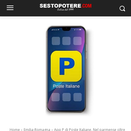
Home
Emilia-Romagna
App P di Poste Italiane. Nel parmense oltre