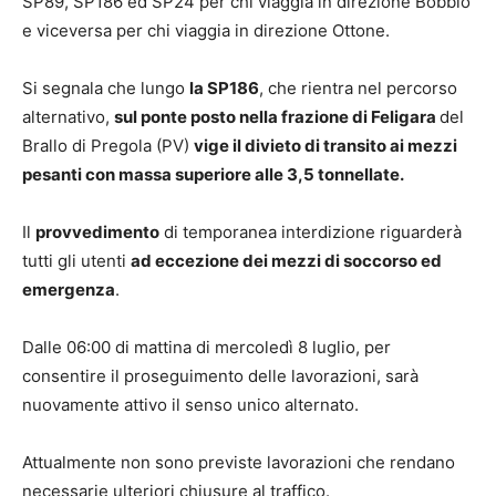
SP89, SP186 ed SP24 per chi viaggia in direzione Bobbio
e viceversa per chi viaggia in direzione Ottone.
Si segnala che lungo
la SP186
, che rientra nel percorso
alternativo,
sul ponte posto nella frazione di Feligara
del
Brallo di Pregola (PV)
vige il divieto di transito ai mezzi
pesanti con massa superiore alle 3,5 tonnellate.
Il
provvedimento
di temporanea interdizione riguarderà
tutti gli utenti
ad eccezione dei mezzi di soccorso ed
emergenza
.
Dalle 06:00 di mattina di mercoledì 8 luglio, per
consentire il proseguimento delle lavorazioni, sarà
nuovamente attivo il senso unico alternato.
Attualmente non sono previste lavorazioni che rendano
necessarie ulteriori chiusure al traffico.