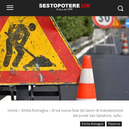
Home
Emilia-Romagna
Al via nuova fase dei lavori di manutenzione
del ponte San Salvatore, sulla...
Emilia-Romagna
Piacenza