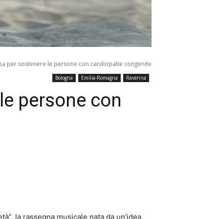
lba per sostenere le persone con cardiopatie congenite
Bologna
Emilia-Romagna
Ravenna
 le persone con
tà”, la rassegna musicale nata da un’idea