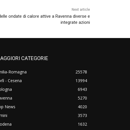
Next article
 delle ondate di calore attive a Ravenna diverse e
integrate azioni
AGGIORI CATEGORIE
milia-Romagna
25578
rlì - Cesena
13994
ologna
6943
avenna
5270
op News
4020
mini
3573
odena
1632