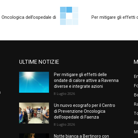
 Oncologica dell’ospedale di
Per mitigare gli effetti
ULTIME NOTIZIE
M
Per mitigare gli effetti delle
E
ondate di calore attive a Ravenna
Fo
diverse e integrate azioni
a
8 Luglio 2026
B
R
Un nuovo ecografo per il Centro
di Prevenzione Oncologica
T
dell’ospedale di Faenza
Ri
8 Luglio 2026
M
Notte bianca a Bertinoro con