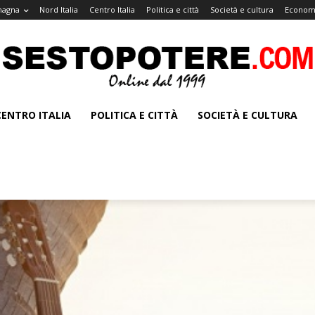
magna
Nord Italia
Centro Italia
Politica e città
Società e cultura
Economi
CENTRO ITALIA
POLITICA E CITTÀ
SOCIETÀ E CULTURA