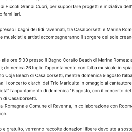
 di Piccoli Grandi Cuori, per supportare progetti e iniziative del
 familiari.
resso i bagni dei lidi ravennati, tra Casalborsetti e Marina Rome
e musicisti e artisti accompagneranno il sorgere del sole crea
o alle ore 5:30 presso il Bagno Corallo Beach di Marina Romea:
tti; domenica 26 luglio l’appuntamento con l’alba musicale in spi
o Coja Beach di Casalborsetti, mentre domenica 9 agosto l’alba
a il concerto d’archi del Trio Mariquita in omaggio al cantautor
ietà” l’appuntamento di domenica 16 agosto, con il concerto del
h di Casalborsetti.
ilia-Romagna e Comune di Ravenna, in collaborazione con Room&
ach.
o e gratuito, verranno raccolte donazioni libere devolute a sost