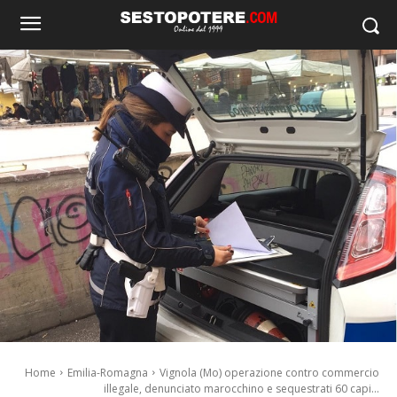
Home
Emilia-Romagna
Vignola (Mo) operazione contro commercio
illegale, denunciato marocchino e sequestrati 60 capi...