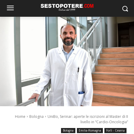
Home
Bologna
UniBo, Serinar: aperte le iscrizioni al Master di II
livello in “Cardio-Oncologia”
Bologna
Emilia-Romagna
Forlì - Cesena