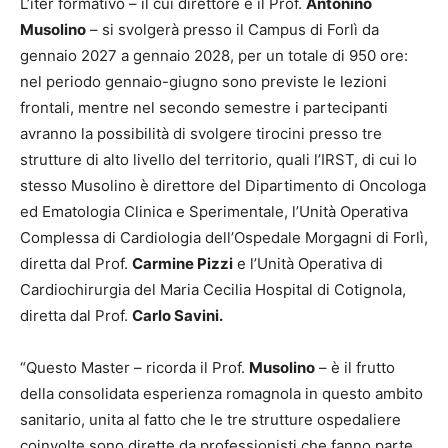
L’iter formativo – il cui direttore è il Prof.
Antonino
Musolino
– si svolgerà presso il Campus di Forlì da
gennaio 2027 a gennaio 2028, per un totale di 950 ore:
nel periodo gennaio-giugno sono previste le lezioni
frontali, mentre nel secondo semestre i partecipanti
avranno la possibilità di svolgere tirocini presso tre
strutture di alto livello del territorio, quali l’IRST, di cui lo
stesso Musolino è direttore del Dipartimento di Oncologa
ed Ematologia Clinica e Sperimentale, l’Unità Operativa
Complessa di Cardiologia dell’Ospedale Morgagni di Forlì,
diretta dal Prof.
Carmine Pizzi
e l’Unità Operativa di
Cardiochirurgia del Maria Cecilia Hospital di Cotignola,
diretta dal Prof.
Carlo Savini.
“Questo Master – ricorda il Prof.
Musolino
– è il frutto
della consolidata esperienza romagnola in questo ambito
sanitario, unita al fatto che le tre strutture ospedaliere
coinvolte sono dirette da professionisti che fanno parte