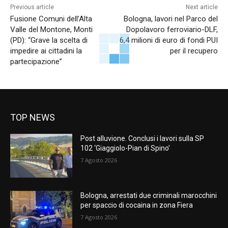
Previous article
Next article
Fusione Comuni dell’Alta
Bologna, lavori nel Parco del
Valle del Montone, Monti
Dopolavoro ferroviario-DLF,
(PD): “Grave la scelta di
6,4 milioni di euro di fondi PUI
impedire ai cittadini la
per il recupero
partecipazione”
TOP NEWS
Post alluvione. Conclusi i lavori sulla SP
102 ‘Giaggiolo-Pian di Spino’
7 Agosto 2026
Bologna, arrestati due criminali marocchini
per spaccio di cocaina in zona Fiera
7 Agosto 2026