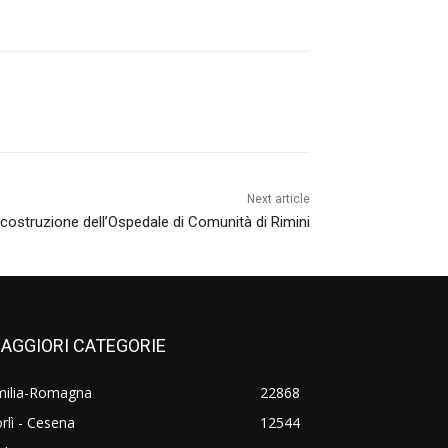
Next article
i costruzione dell’Ospedale di Comunità di Rimini
AGGIORI CATEGORIE
milia-Romagna
22868
rlì - Cesena
12544