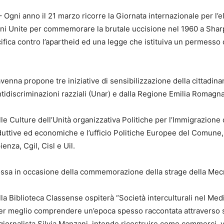
gni anno il 21 marzo ricorre la Giornata internazionale per l’e
ioni Unite per commemorare la brutale uccisione nel 1960 a Shar
fica contro l’apartheid ed una legge che istituiva un permesso
nna propone tre iniziative di sensibilizzazione della cittadinan
tidiscriminazioni razziali (Unar) e dalla Regione Emilia Romagna
lle Culture dell’Unità organizzativa Politiche per l’Immigrazion
roduttive ed economiche e l’ufficio Politiche Europee del Comune,
nza, Cgil, Cisl e Uil.
ssa in occasione della commemorazione della strage della Mecn
la Biblioteca Classense ospiterà “Società interculturali nel Med
er meglio comprendere un’epoca spesso raccontata attraverso ste
giornalista Silvia Manzani, intende ricostruire come commerci, v