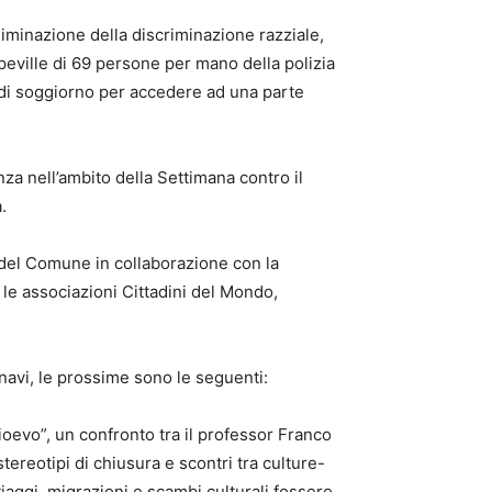
liminazione della discriminazione razziale,
peville di 69 persone per mano della polizia
 di soggiorno per accedere ad una parte
za nell’ambito della Settimana contro il
.
e del Comune in collaborazione con la
 le associazioni Cittadini del Mondo,
avi, le prossime sono le seguenti:
ioevo”, un confronto tra il professor Franco
reotipi di chiusura e scontri tra culture-
iaggi, migrazioni e scambi culturali fossero