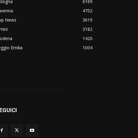
ologna
6169
avenna
4752
op News
3619
mini
3182
odena
1420
ggio Emilia
1004
EGUICI