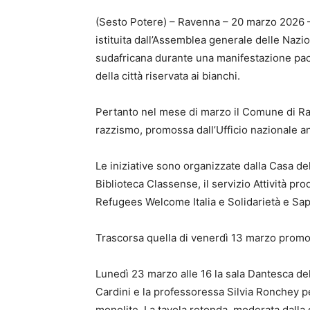
(Sesto Potere) – Ravenna – 20 marzo 2026 – O
istituita dall’Assemblea generale delle Naz
sudafricana durante una manifestazione paci
della città riservata ai bianchi.
Pertanto nel mese di marzo il Comune di Rave
razzismo, promossa dall’Ufficio nazionale an
Le iniziative sono organizzate dalla Casa de
Biblioteca Classense, il servizio Attività p
Refugees Welcome Italia e Solidarietà e Sapie
Trascorsa quella di venerdì 13 marzo promo
Lunedì 23 marzo alle 16 la sala Dantesca del
Cardini e la professoressa Silvia Ronchey p
monolite. La tavola rotonda, moderata dalla 