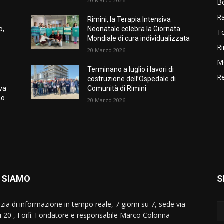
20 Marzo 2026
B
R
Rimini, la Terapia Intensiva
o,
Neonatale celebra la Giornata
T
Mondiale di cura individualizzata
Ri
20 Marzo 2026
M
Terminano a luglio i lavori di
Re
costruzione dell’Ospedale di
ova
Comunità di Rimini
no
20 Marzo 2026
 SIAMO
S
zia di informazione in tempo reale, 7 giorni su 7, sede via
i 20 , Forlì. Fondatore e responsabile Marco Colonna