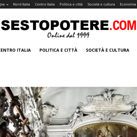
gna
Nord Italia
Centro Italia
Politica e città
Società e cultura
Economia 
CENTRO ITALIA
POLITICA E CITTÀ
SOCIETÀ E CULTURA