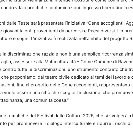
 dando vita a prolifiche contaminazioni. Ingresso libero fino a e
i dalle Teste sarà presentata l’iniziativa “Cene accoglienti: Ag
a e giovani talenti provenienti da percorsi e Paesi diversi. Un 
lture e sogni. L’iniziativa è realizzata nell’ambito del progett
 alla discriminazione razziale non è una semplice ricorrenza simb
araglia, assessore alla Multiculturalità – Come Comune di Ravenn
contro tutte le discriminazioni: uno strumento concreto che trad
ve che proponiamo, dal teatro civile dedicato ai temi del lavoro e de
zioni, fino al progetto delle Cene accoglienti, rappresentano 
 vuole essere una città che sceglie l’inclusione, che promuove i
a cittadinanza, una comunità coesa.”
une tematiche del Festival delle Culture 2026, che si svolgerà a 
 per promuovere il dialogo interculturale e ridurre i rischi di 