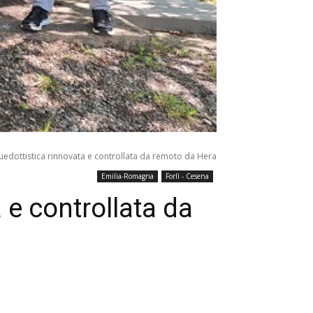
quedottistica rinnovata e controllata da remoto da Hera
Emilia-Romagna
Forlì - Cesena
 e controllata da