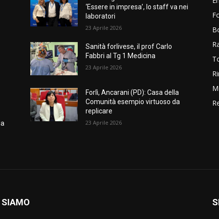
E
‘Essere in impresa’, lo staff va nei
Fo
laboratori
23 Aprile 2026
B
R
Sanità forlivese, il prof Carlo
Fabbri al Tg 1 Medicina
T
23 Aprile 2026
Ri
M
Forlì, Ancarani (PD): Casa della
Comunità esempio virtuoso da
Re
replicare
23 Aprile 2026
da
 SIAMO
S