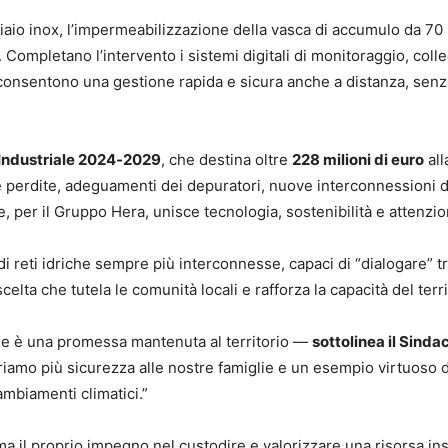
aio inox, l’impermeabilizzazione della vasca di accumulo da 70 m³,
 Completano l’intervento i sistemi digitali di monitoraggio, colle
 consentono una gestione rapida e sicura anche a distanza, senz
Industriale 2024‑2029
, che destina oltre
228 milioni di euro
all
lle perdite, adeguamenti dei depuratori, nuove interconnessioni d
, per il Gruppo Hera, unisce tecnologia, sostenibilità e attenzi
di reti idriche sempre più interconnesse, capaci di “dialogare” tr
celta che tutela le comunità locali e rafforza la capacità del terri
me è una promessa mantenuta al territorio —
sottolinea il Sinda
ffriamo più sicurezza alle nostre famiglie e un esempio virtuoso d
ambiamenti climatici.”
il proprio impegno nel custodire e valorizzare una risorsa inso