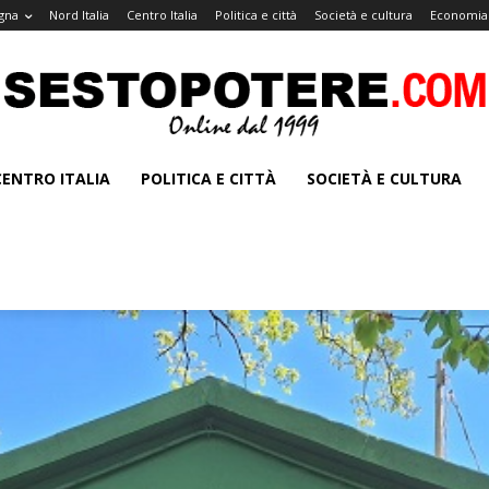
gna
Nord Italia
Centro Italia
Politica e città
Società e cultura
Economia 
CENTRO ITALIA
POLITICA E CITTÀ
SOCIETÀ E CULTURA