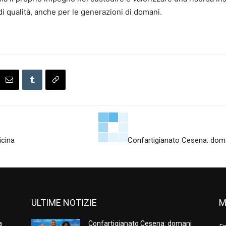
di qualità, anche per le generazioni di domani.
icina
Confartigianato Cesena: domani
ULTIME NOTIZIE
M
a
Confartigianato Cesena: domani