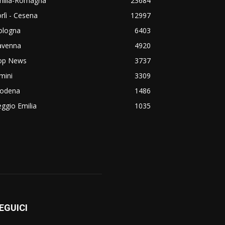
milia-Romagna
23684
rlì - Cesena
12997
ologna
6403
avenna
4920
op News
3737
mini
3309
odena
1486
ggio Emilia
1035
EGUICI