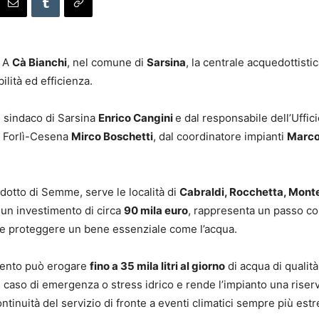
– A
Cà Bianchi
, nel comune di
Sarsina
, la centrale acquedottisti
lità ed efficienza.
al sindaco di Sarsina
Enrico Cangini
e dal responsabile dell’Uffi
di Forlì-Cesena
Mirco Boschetti
, dal coordinatore impianti
Marco
edotto di Semme, serve le località di
Cabraldi, Rocchetta, Monte
n un investimento di circa
90 mila euro
, rappresenta un passo co
e e proteggere un bene essenziale come l’acqua.
amento può erogare
fino a 35 mila litri al giorno
di acqua di qualit
caso di emergenza o stress idrico e rende l’impianto una riserva
ontinuità del servizio di fronte a eventi climatici sempre più estr