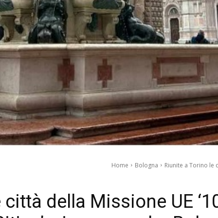
Home
Bologna
Riunite a Torino le 
e città della Missione UE ‘