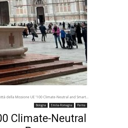
città della Missione UE '100 Climate-Neutral and Smart...
Bologna
Emilia-Romagna
Parma
100 Climate-Neutral