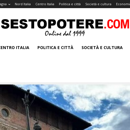
agna
Nord Italia
Centro Italia
Politica e città
Società e cultura
Economia
CENTRO ITALIA
POLITICA E CITTÀ
SOCIETÀ E CULTURA