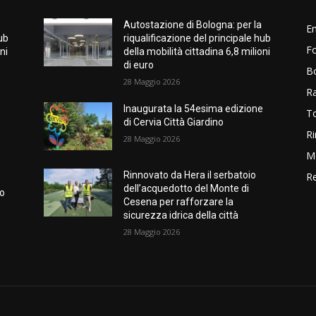
Autostazione di Bologna: per la
E
hub
riqualificazione del principale hub
Fo
ni
della mobilità cittadina 6,8 milioni
di euro
B
28 Maggio 2026
R
Inaugurata la 54esima edizione
T
di Cervia Città Giardino
Ri
28 Maggio 2026
M
Rinnovato da Hera il serbatoio
Re
dell’acquedotto del Monte di
no
Cesena per rafforzare la
sicurezza idrica della città
28 Maggio 2026