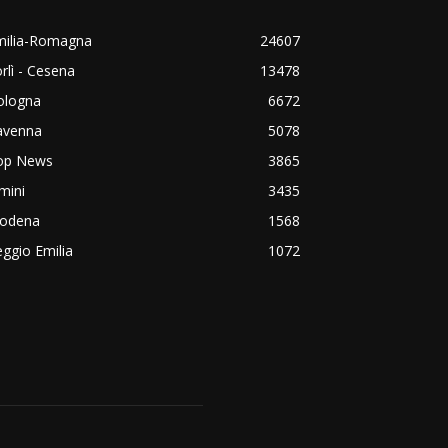
milia-Romagna
24607
rlì - Cesena
13478
ologna
6672
avenna
5078
op News
3865
mini
3435
odena
1568
ggio Emilia
1072