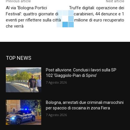
Previous article
Next article
Al via ‘Bologna Portici
Truffe digitali: operazione dei
Festival’: quattro giornate di
carabinieri, 44 denunce e 1
eventi per riflettere sulla città
milione di euro recuperato
che verrà
TOP NEWS
Post alluvione. Conclusi i lavori sulla SP
102 ‘Giaggiolo-Pian di Spino’
7 Agosto 2026
Bologna, arrestati due criminali marocchini
per spaccio di cocaina in zona Fiera
7 Agosto 2026