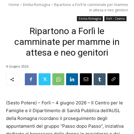
Home
Emilia-Romagna
Ripartono a Forlì le camminate per mamme
in attesa e neo genitori
Emilia-Romagna
Forlì - Cesena
Ripartono a Forlì le
camminate per mamme in
attesa e neo genitori
4 Giugno 2026
(Sesto Potere) – Forlì – 4 giugno 2026 – Il Centro per le
Famiglie e il Dipartimento di Sanità Pubblica dell’AUSL
della Romagna ricordano il proseguimento degli
appuntamenti del gruppo “Passo dopo Passo”, iniziativa
dedicata al benessere delle donne in gravidanza e dei