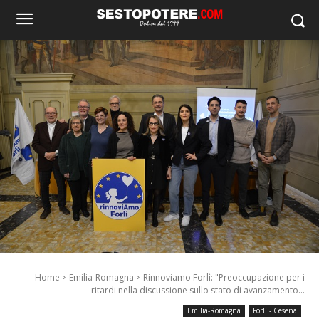
Home
Emilia-Romagna
Rinnoviamo Forlì: "Preoccupazione per i
ritardi nella discussione sullo stato di avanzamento...
Emilia-Romagna
Forlì - Cesena