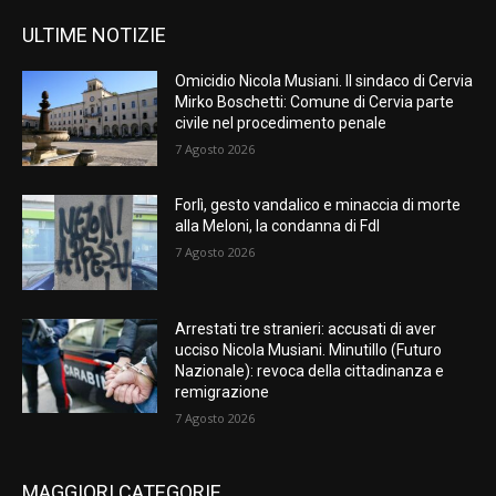
ULTIME NOTIZIE
Omicidio Nicola Musiani. Il sindaco di Cervia
Mirko Boschetti: Comune di Cervia parte
civile nel procedimento penale
7 Agosto 2026
Forlì, gesto vandalico e minaccia di morte
alla Meloni, la condanna di FdI
7 Agosto 2026
Arrestati tre stranieri: accusati di aver
ucciso Nicola Musiani. Minutillo (Futuro
Nazionale): revoca della cittadinanza e
remigrazione
7 Agosto 2026
MAGGIORI CATEGORIE