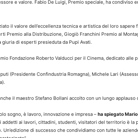
essore e valore. Fabio De Luigi, Premio speciale, ha condiviso em
ziato il valore dell’eccellenza tecnica e artistica del loro saper
rti Premio alla Distribuzione, Giogiò Franchini Premio al Monta
a giuria di esperti presieduta da Pupi Avati.
emio Fondazione Roberto Valducci per il Cinema, dedicato alle pr
iciputi (Presidente Confindustria Romagna), Michele Lari (Assess
a).
a anche il maestro Stefano Bollani accolto con un lungo applauso 
olo sogno, è lavoro, innovazione e impresa –
ha spiegato Mario 
addetti ai lavori, cittadini, studenti, visitatori del territorio è 
re. Un’edizione di successo che condividiamo con tutte le aziende