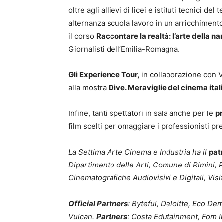
oltre agli allievi di licei e istituti tecnici d
alternanza scuola lavoro in un arricchiment
il corso
Raccontare la realtà: l’arte della 
Giornalisti dell’Emilia-Romagna.
Gli Experience Tour,
in collaborazione con Vi
alla mostra
Dive. Meraviglie del cinema ital
Infine, tanti spettatori in sala anche per le
p
film scelti per omaggiare i professionisti pr
La Settima Arte Cinema e Industria ha il
pat
Dipartimento delle Arti, Comune di Rimini, P
Cinematografiche Audiovisivi e Digitali, Vis
Official Partners
: Byteful, Deloitte, Eco D
Vulcan.
Partners
: Costa Edutainment, Fom I