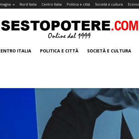
omagna
Nord Italia
Centro Italia
Politica e città
Società e cultura
Econom
CENTRO ITALIA
POLITICA E CITTÀ
SOCIETÀ E CULTURA