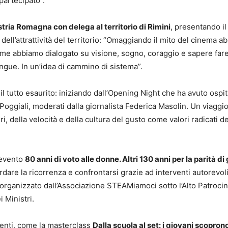
 partecipato”.
ria Romagna con delega al territorio di Rimini
, presentando il
 dell’attrattività del territorio: “Omaggiando il mito del cinema 
sieme abbiamo dialogato su visione, sogno, coraggio e sapere fa
ingue. In un’idea di cammino di sistema”.
 il tutto esaurito: iniziando dall’Opening Night che ha avuto osp
oggiali, moderati dalla giornalista Federica Masolin. Un viaggi
i, della velocità e della cultura del gusto come valori radicati 
’evento
80 anni di voto alle donne. Altri 130 anni per la parità di
dare la ricorrenza e confrontarsi grazie ad interventi autorevoli 
e organizzato dall’Associazione STEAMiamoci sotto l’Alto Patroci
 Ministri.
denti, come la masterclass
Dalla scuola al set: i giovani scoprono 