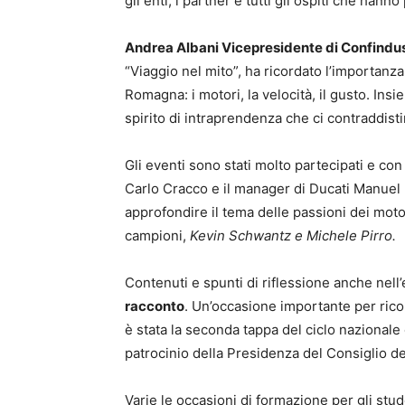
gli enti, i partner e tutti gli ospiti che hanno
Andrea Albani Vicepresidente di Confindust
“Viaggio nel mito”, ha ricordato l’importanza
Romagna: i motori, la velocità, il gusto. In
spirito di intraprendenza che ci contraddist
Gli eventi sono stati molto partecipati e con
Carlo Cracco e il manager di Ducati Manuel P
approfondire il tema delle passioni dei motor
campioni,
Kevin Schwantz e Michele Pirro.
Contenuti e spunti di riflessione anche nell
racconto
. Un’occasione importante per ricor
è stata la seconda tappa del ciclo nazional
patrocinio della Presidenza del Consiglio dei
Varie le occasioni di formazione per gli stu