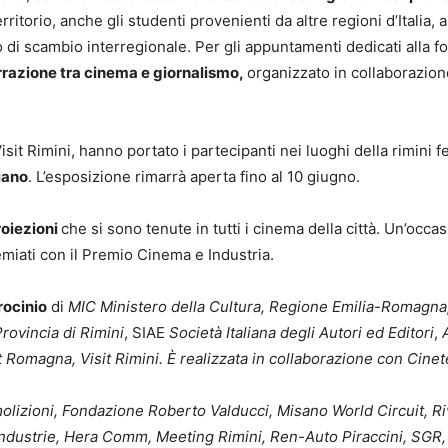
el territorio, anche gli studenti provenienti da altre regioni d’Italia
o di scambio interregionale. Per gli appuntamenti dedicati alla
narrazione tra cinema e giornalismo,
organizzato in collaborazion
sit Rimini, hanno portato i partecipanti nei luoghi della rimini fe
iano
. L’esposizione rimarrà aperta fino al 10 giugno.
roiezioni
che si sono tenute in tutti i cinema della città. Un’occa
emiati con il Premio Cinema e Industria.
rocinio
di
MIC Ministero della Cultura, Regione Emilia-Romagna, 
rovincia di Rimini
, SIAE
Società Italiana degli Autori ed Editori
,
A
it Romagna, Visit Rimini. È realizzata in collaborazione con Cine
emolizioni, Fondazione Roberto Valducci, Misano World Circuit, 
ndustrie, Hera Comm, Meeting Rimini, Ren-Auto Piraccini, SGR, 