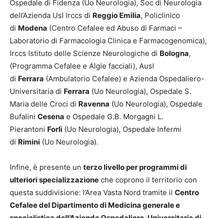
Ospedale di Fidenza (Uo Neurologia), Soc di Neurologia
dell’Azienda Usl Irccs di
Reggio Emilia
, Policlinico
di
Modena
(Centro Cefalee ed Abuso di Farmaci –
Laboratorio di Farmacologia Clinica e Farmacogenomica),
Irccs Istituto delle Scienze Neurologiche di
Bologna
,
(Programma Cefalee e Algie facciali), Ausl
di
Ferrara
(Ambulatorio Cefalee) e Azienda Ospedaliero-
Universitaria di
Ferrara
(Uo Neurologia), Ospedale S.
Maria delle Croci di
Ravenna
(Uo Neurologia), Ospedale
Bufalini
Cesena
e Ospedale G.B. Morgagni L.
Pierantoni
Forlì
(Uo Neurologia), Ospedale Infermi
di
Rimini
(Uo Neurologia).
Infine, è presente un
terzo livello per programmi di
ulteriori specializzazione
che coprono il territorio con
questa suddivisione: l’Area Vasta Nord tramite il
Centro
Cefalee del Dipartimento di Medicina generale e
specialistica dell’Azienda Ospedaliero-Universitaria di