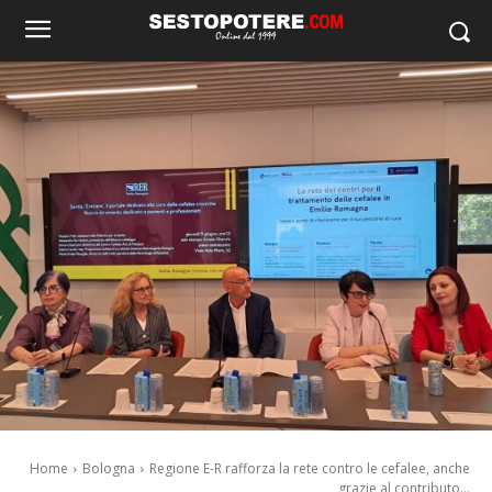
Home
Bologna
Regione E-R rafforza la rete contro le cefalee, anche
grazie al contributo...