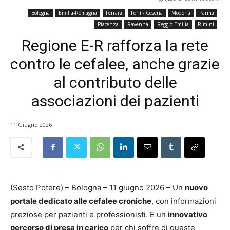
Bologna
Emilia-Romagna
Ferrara
Forlì - Cesena
Modena
Parma
Piacenza
Ravenna
Reggio Emilia
Rimini
Regione E-R rafforza la rete
contro le cefalee, anche grazie
al contributo delle
associazioni dei pazienti
11 Giugno 2026
(Sesto Potere) – Bologna – 11 giugno 2026 – Un
nuovo
portale dedicato alle cefalee croniche
, con informazioni
preziose per pazienti e professionisti. E un
innovativo
percorso di presa in carico
per chi soffre di queste