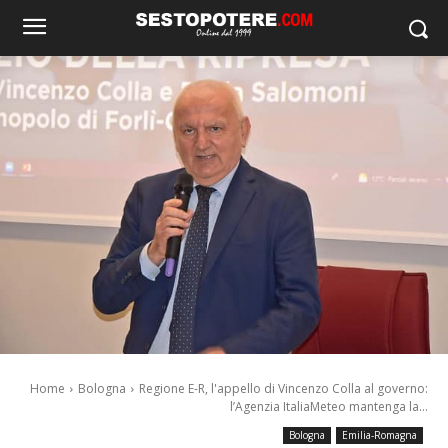
Home
Bologna
Regione E-R, l'appello di Vincenzo Colla al governo:
l’Agenzia ItaliaMeteo mantenga la...
Bologna
Emilia-Romagna