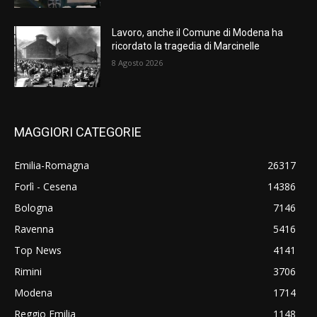
Lavoro, anche il Comune di Modena ha
ricordato la tragedia di Marcinelle
8 Agosto 2026
MAGGIORI CATEGORIE
Emilia-Romagna
26317
Forlì - Cesena
14386
Bologna
7146
Ravenna
5416
Top News
4141
Rimini
3706
Modena
1714
Reggio Emilia
1148