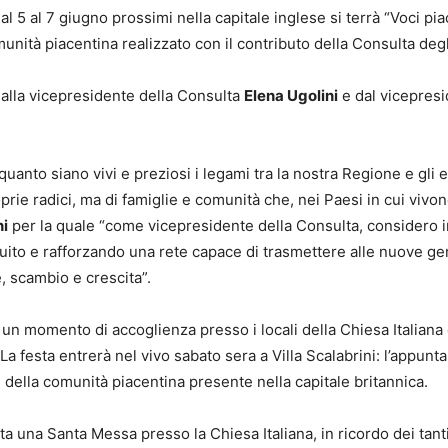
 5 al 7 giugno prossimi nella capitale inglese si terrà “Voci pia
unità piacentina realizzato con il contributo della Consulta d
dalla vicepresidente della Consulta
Elena Ugolini
e dal vicepresi
quanto siano vivi e preziosi i legami tra la nostra Regione e gl
rie radici, ma di famiglie e comunità che, nei Paesi in cui vivo
ni
per la quale “come vicepresidente della Consulta, considero im
truito e rafforzando una rete capace di trasmettere alle nuove g
, scambio e crescita”.
un momento di accoglienza presso i locali della Chiesa Italiana 
 La festa entrerà nel vivo sabato sera a Villa Scalabrini: l’appu
e della comunità piacentina presente nella capitale britannica.
ta una Santa Messa presso la Chiesa Italiana, in ricordo dei tan