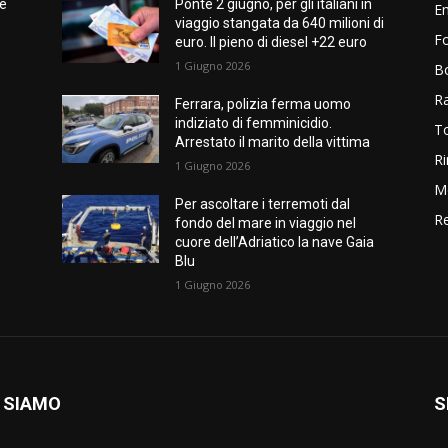
me
Ponte 2 giugno, per gli italiani in
E
viaggio stangata da 640 milioni di
Fo
euro. Il pieno di diesel +22 euro
1 Giugno 2026
B
R
Ferrara, polizia ferma uomo
indiziato di femminicidio.
T
Arrestato il marito della vittima
Ri
1 Giugno 2026
M
Per ascoltare i terremoti dal
Re
fondo del mare in viaggio nel
cuore dell’Adriatico la nave Gaia
Blu
1 Giugno 2026
 SIAMO
S