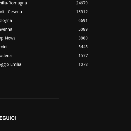
milia-Romagna
24679
rlì - Cesena
13512
ologna
6691
avenna
5089
op News
3880
mini
3448
odena
1577
ggio Emilia
1078
EGUICI