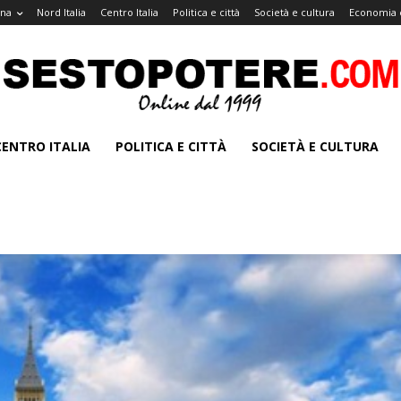
gna
Nord Italia
Centro Italia
Politica e città
Società e cultura
Economia 
CENTRO ITALIA
POLITICA E CITTÀ
SOCIETÀ E CULTURA