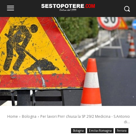
Home
Bologna
Per lavori Pnrr chiusa la SP 29/2 Medicina - S.Antonio
di...
Bologna
Emilia-Romagna
Ferrara