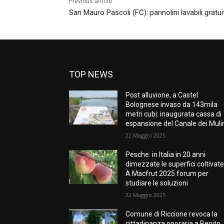
Previous article
San Mauro Pascoli (FC): pannolini lavabili gratuit
TOP NEWS
Post alluvione, a Castel
Bolognese invaso da 143mila
metri cubi: inaugurata cassa di
espansione del Canale dei Muli
22 Maggio 2025
Pesche: in Italia in 20 anni
dimezzate le superfici coltivate
A Macfrut 2025 forum per
studiare le soluzioni
22 Maggio 2025
Comune di Riccione revoca la
cittadinanza onoraria a Benito