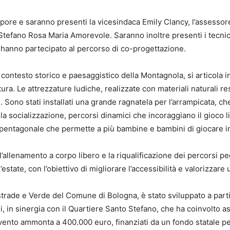
epore e saranno presenti la vicesindaca Emily Clancy, l’assesso
Stefano Rosa Maria Amorevole. Saranno inoltre presenti i tecnici
 hanno partecipato al percorso di co-progettazione.
 contesto storico e paesaggistico della Montagnola, si articola 
tura. Le attrezzature ludiche, realizzate con materiali naturali re
 Sono stati installati una grande ragnatela per l’arrampicata, ch
la socializzazione, percorsi dinamici che incoraggiano il gioco l
a pentagonale che permette a più bambine e bambini di giocare 
’allenamento a corpo libero e la riqualificazione dei percorsi pe
state, con l’obiettivo di migliorare l’accessibilità e valorizzare 
strade e Verde del Comune di Bologna, è stato sviluppato a parti
n sinergia con il Quartiere Santo Stefano, che ha coinvolto assoc
ervento ammonta a 400.000 euro, finanziati da un fondo statale pe