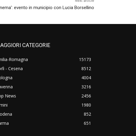
Next article
 Cinema’: evento in municipio con Lucia Borsellino
AGGIORI CATEGORIE
milia-Romagna
15173
rlì - Cesena
8512
ologna
4004
avenna
3216
op News
2456
mini
1980
odena
852
arma
651