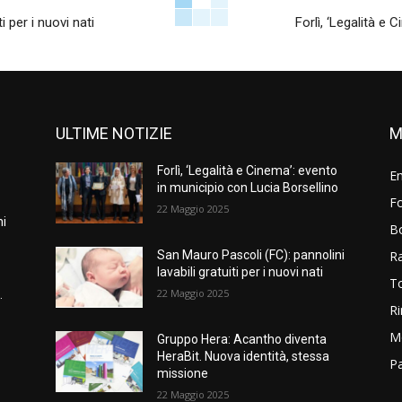
i per i nuovi nati
Forlì, ‘Legalità e
ULTIME NOTIZIE
M
Forlì, ‘Legalità e Cinema’: evento
E
in municipio con Lucia Borsellino
Fo
22 Maggio 2025
ni
B
R
San Mauro Pascoli (FC): pannolini
lavabili gratuiti per i nuovi nati
T
22 Maggio 2025
.
Ri
M
Gruppo Hera: Acantho diventa
HeraBit. Nuova identità, stessa
P
missione
22 Maggio 2025