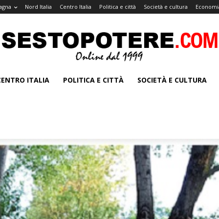
agna
Nord Italia
Centro Italia
Politica e città
Società e cultura
Economia
CENTRO ITALIA
POLITICA E CITTÀ
SOCIETÀ E CULTURA