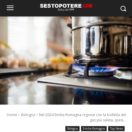
Home
Bologna
Nel 2024 Emilia-Romagna regione con la bolletta del
gas più salata, spesi...
Bologna
Emilia-Romagna
Top News