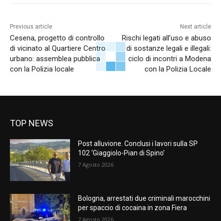
Previous article
Next article
Cesena, progetto di controllo
Rischi legati all’uso e abuso
di vicinato al Quartiere Centro
di sostanze legali e illegali:
urbano: assemblea pubblica
ciclo di incontri a Modena
con la Polizia locale
con la Polizia Locale
TOP NEWS
Post alluvione. Conclusi i lavori sulla SP
102 ‘Giaggiolo-Pian di Spino’
7 Agosto 2026
Bologna, arrestati due criminali marocchini
per spaccio di cocaina in zona Fiera
7 Agosto 2026