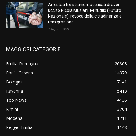
Arrestati tre stranieri: accusati di aver
ucciso Nicola Musiani. Minutillo (Futuro
Nazionale): revoca della cittadinanza e
remigrazione
7 Agosto 2026
MAGGIORI CATEGORIE
Emilia-Romagna
26303
Forlì - Cesena
14379
Bologna
7141
Ravenna
5413
Top News
4136
Rimini
3704
Modena
1711
Reggio Emilia
1148