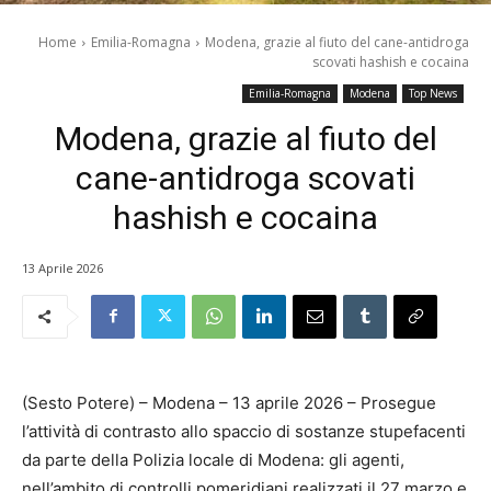
Home
Emilia-Romagna
Modena, grazie al fiuto del cane-antidroga
scovati hashish e cocaina
Emilia-Romagna
Modena
Top News
Modena, grazie al fiuto del
cane-antidroga scovati
hashish e cocaina
13 Aprile 2026
(Sesto Potere) – Modena – 13 aprile 2026 – Prosegue
l’attività di contrasto allo spaccio di sostanze stupefacenti
da parte della Polizia locale di Modena: gli agenti,
nell’ambito di controlli pomeridiani realizzati il 27 marzo e