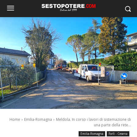
Home
Emilia-Romagna
Meldola. In corso i lavori di sistemazione di
una parte della rete...
Emilia-Romagna
Forlì - Cesena