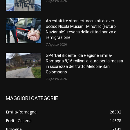
7 Agosto 2026
Arrestati tre stranieri: accusati di aver
ucciso Nicola Musiani. Minutillo (Futuro
Nazionale): revoca della cittadinanza e
remigrazione
7 Agosto 2026
SP4 ‘Del Bidente’, da Regione Emilia-
Romagna 8,16 milioni di euro per la messa
in sicurezza del tratto Meldola-San
Colombano
7 Agosto 2026
MAGGIORI CATEGORIE
Emilia-Romagna
26302
Forlì - Cesena
14378
Bologna
7141