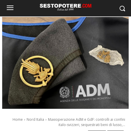
Home
Nord Italia
Maxioperazione AdM e GdF: controlli ai confini
italo-svizzeri, sequestrati beni di lusso,...